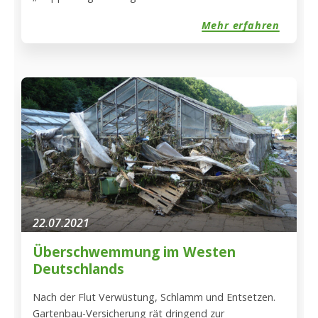
Vorfahren mütterlicherseits zurück) aus Winnweiler
Mehr erfahren
hat mit seinem Beitrag „Farbtöne des Weinbaus“ die
Expertenjury überzeugt und das Rennen gemacht.
22.07.2021
Überschwemmung im Westen
Deutschlands
Nach der Flut Verwüstung, Schlamm und Entsetzen.
Gartenbau-Versicherung rät dringend zur