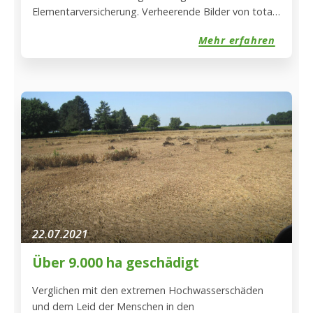
Elementarversicherung. Verheerende Bilder von total
zerstörten Ortschaften, Landstraßen und Brücken
Mehr erfahren
gehen seit Donnertag, den 15. Juli durch die Medien.
22.07.2021
Über 9.000 ha geschädigt
Verglichen mit den extremen Hochwasserschäden
und dem Leid der Menschen in den