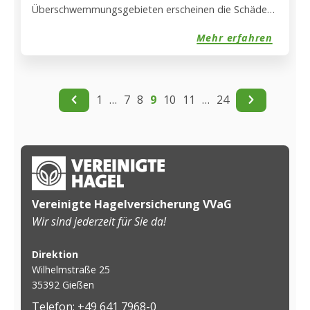
Überschwemmungsgebieten erscheinen die Schäden
durch Tief Bernd im Pflanzenbau eher nebensächlich.
Mehr erfahren
Dennoch müssen Betriebe, deren erste Sorge dem
Hof und dem Wohl der gehaltenen Tiere galt,
darüber hinaus Verluste bei ihren Futterpflanzen oder
Marktfrüchten hinnehmen
1
…
7
8
9
10
11
…
24
Vereinigte Hagelversicherung VVaG
Wir sind jederzeit für Sie da!
Direktion
Wilhelmstraße 25
35392 Gießen
Telefon: +49 641 7968-0