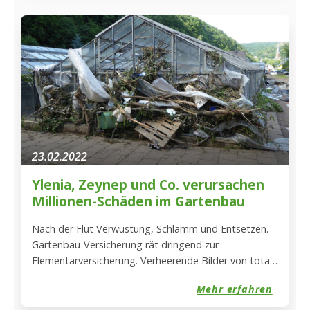
Vorstandsvorsitzenden der Vereinigten
Hagelversicherung, Dr. Rainer Langner. Dr. Rainer
Langner wird für sein […]
23.02.2022
Ylenia, Zeynep und Co. verursachen
Millionen-Schäden im Gartenbau
Nach der Flut Verwüstung, Schlamm und Entsetzen.
Gartenbau-Versicherung rät dringend zur
Elementarversicherung. Verheerende Bilder von total
zerstörten Ortschaften, Landstraßen und Brücken
Mehr erfahren
gehen seit Donnertag, den 15. Juli durch die Medien.