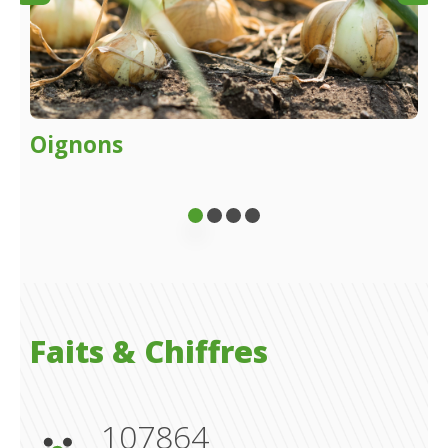
Oignons
Po
Faits & Chiffres
110.000