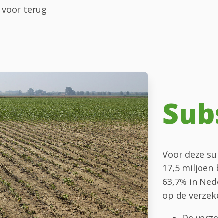
 voor terug
Sub
Voor deze sub
17,5 miljoen 
63,7% in Ned
op de verzek
De verze