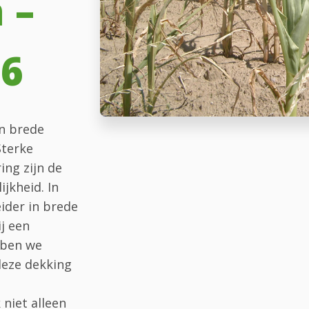
 –
6
en brede
Sterke
ng zijn de
ijkheid. In
ider in brede
j een
bben we
deze dekking
 niet alleen