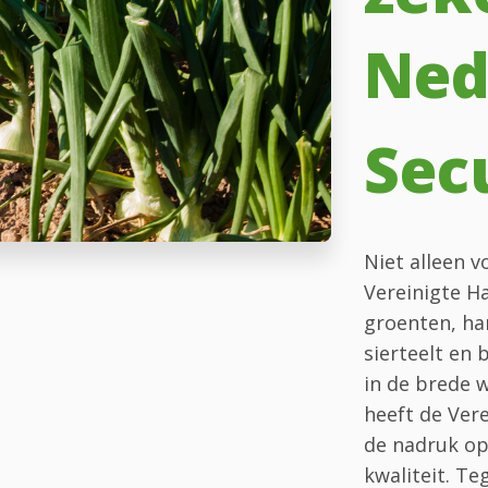
Ned
Sec
Niet alleen 
Vereinigte H
groenten, har
sierteelt en
in de brede 
heeft de Ver
de nadruk op
kwaliteit. T