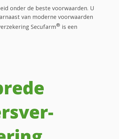
heid onder de beste voorwaarden. U
Daarnaast van moderne voorwaarden
®
verzekering Secufarm
is een
brede
rsver­
ering