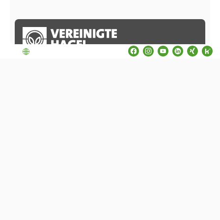
Deutschland
Vereinigte Hagelversicherung VVaG
Wir sind jederzeit für Sie da!
Direktion
Wilhelmstraße 25
35392 Gießen
Telefon: +49 641 7968-0
E-Mail: info@vereinigte-hagel.de
Kontaktformular