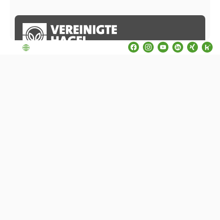
Deutschland
Vereinigte Hagelversicherung VVaG
Wir sind jederzeit für Sie da!
Direktion
Wilhelmstraße 25
35392 Gießen
Telefon: +49 641 7968-0
E-Mail: info@vereinigte-hagel.de
Kontaktformular
Versicherungen