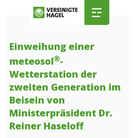
Zum Hauptinhalt springen
Skip to menu
Skip to footer
Einweihung einer
®
meteosol
-
Wetterstation der
zweiten Generation im
Beisein von
Ministerpräsident Dr.
Reiner Haseloff