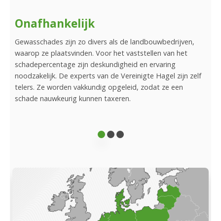
Onafhankelijk
Be
ts
Gewasschades zijn zo divers als de landbouwbedrijven,
De e
 een
waarop ze plaatsvinden. Voor het vaststellen van het
lid 
ade
schadepercentage zijn deskundigheid en ervaring
geta
noodzakelijk. De experts van de Vereinigte Hagel zijn zelf
aanw
telers. Ze worden vakkundig opgeleid, zodat ze een
uw s
schade nauwkeurig kunnen taxeren.
onbu