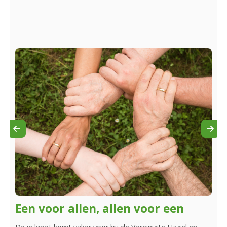
r
Een voor allen, allen voor een
On
“k