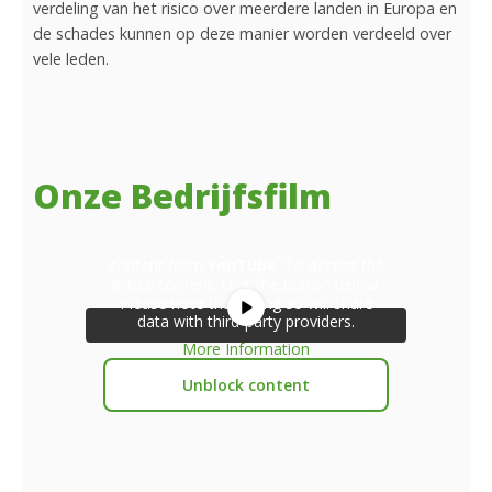
verdeling van het risico over meerdere landen in Europa en
de schades kunnen op deze manier worden verdeeld over
vele leden.
Onze Bedrijfsfilm
You are currently viewing a placeholder
content from
YouTube
. To access the
actual content, click the button below.
Please note that doing so will share
data with third-party providers.
More Information
Unblock content