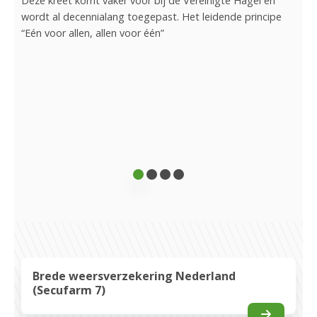
ook
Deze kreet komt vaker voor bij de Vereinigte Hagel en
s
wordt al decennialang toegepast. Het leidende principe
Bij 
“Eén voor allen, allen voor één”
serv
het 
onze
beha
er a
besc
Brede weersverzekering Nederland
(Secufarm 7)