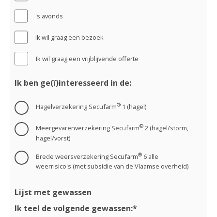
's avonds
Ik wil graag een bezoek
Ik wil graag een vrijblijvende offerte
Ik ben ge(ï)interesseerd in de:
®
Hagelverzekering Secufarm
1 (hagel)
®
Meergevarenverzekering Secufarm
2 (hagel/storm,
hagel/vorst)
®
Brede weersverzekering Secufarm
6 alle
weerrisico's (met subsidie van de Vlaamse overheid)
Lijst met gewassen
Ik teel de volgende gewassen:*