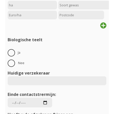
Add
next
Biologische teelt
Ja
Nee
Huidige verzekeraar
Einde contactstrermijn: