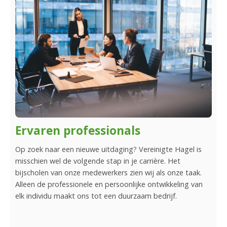
Ervaren professionals
We
Op zoek naar een nieuwe uitdaging? Vereinigte Hagel is
Ben 
misschien wel de volgende stap in je carrière. Het
Hage
e
bijscholen van onze medewerkers zien wij als onze taak.
medi
ee in
Alleen de professionele en persoonlijke ontwikkeling van
volg
elk individu maakt ons tot een duurzaam bedrijf.
verg
​