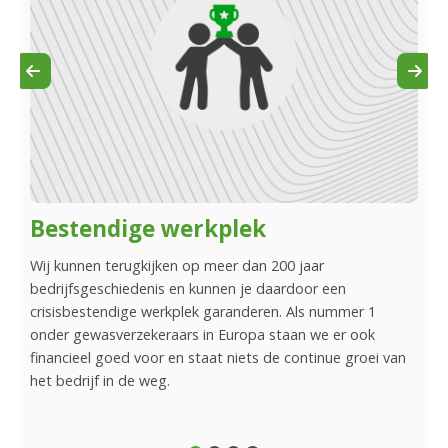
Bestendige werkplek
Ge
 je
Wij kunnen terugkijken op meer dan 200 jaar
We b
rkt
bedrijfsgeschiedenis en kunnen je daardoor een
met 
crisisbestendige werkplek garanderen. Als nummer 1
door
rkt
onder gewasverzekeraars in Europa staan ​​we er ook
noe
financieel goed voor en staat niets de continue groei van
het bedrijf in de weg.