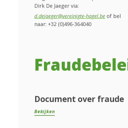
Dirk De Jaeger via:
d.dejaeger@vereinigte-hagel.be
of bel
naar: +32 (0)496-364040
Fraudebele
Document over fraude
Bekijken