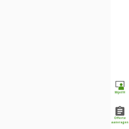
MijnVH
Offerte
aanvragen