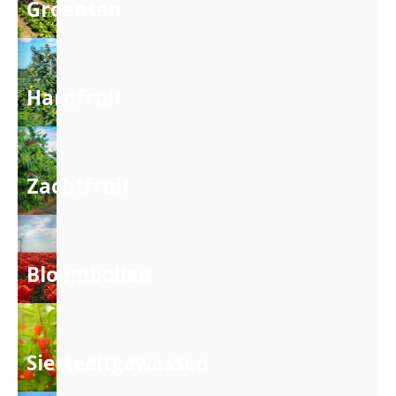
Groenten
Hardfruit
Zachtfruit
Bloembollen
Sierteeltgewassen