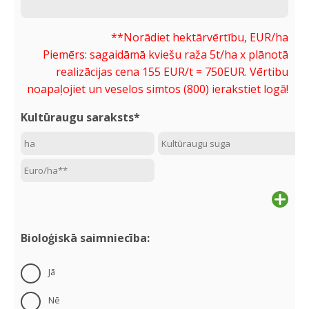
**Norādiet hektārvērtību, EUR/ha
Piemērs: sagaidāmā kviešu raža 5t/ha x plānotā
realizācijas cena 155 EUR/t = 750EUR. Vērtibu
noapaļojiet un veselos simtos (800) ierakstiet logā!
Kultūraugu saraksts*
Add
next
Bioloģiskā saimniecība:
Jā
Nē