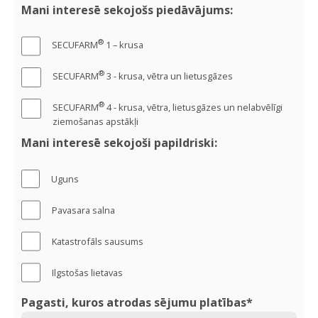
Mani interesē sekojošs piedāvājums:
®
SECUFARM
1 – krusa
®
SECUFARM
3 - krusa, vētra un lietusgāzes
®
SECUFARM
4 - krusa, vētra, lietusgāzes un nelabvēlīgi
ziemošanas apstākļi
Mani interesē sekojoši papildriski:
Uguns
Pavasara salna
Katastrofāls sausums
Ilgstošas lietavas
Pagasti, kuros atrodas sējumu platības*