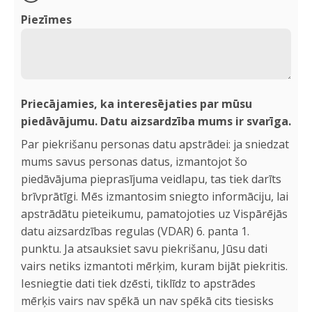
Piezīmes
Priecājamies, ka interesējaties par mūsu
piedāvājumu. Datu aizsardzība mums ir svarīga.
Par piekrišanu personas datu apstrādei: ja sniedzat
mums savus personas datus, izmantojot šo
piedāvājuma pieprasījuma veidlapu, tas tiek darīts
brīvprātīgi. Mēs izmantosim sniegto informāciju, lai
apstrādātu pieteikumu, pamatojoties uz Vispārējās
datu aizsardzības regulas (VDAR) 6. panta 1.
punktu. Ja atsauksiet savu piekrišanu, Jūsu dati
vairs netiks izmantoti mērķim, kuram bijāt piekritis.
Iesniegtie dati tiek dzēsti, tiklīdz to apstrādes
mērķis vairs nav spēkā un nav spēkā cits tiesisks