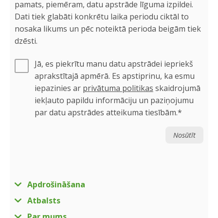
pamats, piemēram, datu apstrāde līguma izpildei.
Dati tiek glabāti konkrētu laika periodu ciktāl to
nosaka likums un pēc noteiktā perioda beigām tiek
dzēsti.
Jā, es piekrītu manu datu apstrādei iepriekš
aprakstītajā apmērā. Es apstiprinu, ka esmu
iepazinies ar
privātuma politikas
skaidrojumā
iekļauto papildu informāciju un paziņojumu
par datu apstrādes atteikuma tiesībām.*
Apdrošināšana
Atbalsts
Par mums