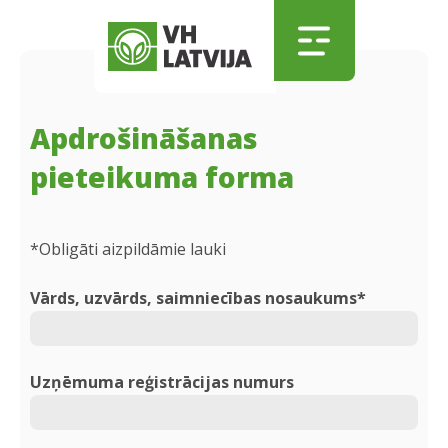
Skip to main content
Skip to menu
Skip to footer
Apdrošināšanas
pieteikuma forma
*Obligāti aizpildāmie lauki
Vārds, uzvārds, saimniecības nosaukums*
Uzņēmuma reģistrācijas numurs