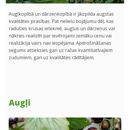
Augļkopībā un dārzeņkopībā ir jāizpilda augstas
kvalitātes prasības. Pat nelielu bojājumu dēļ, kas
radušies krusas ietekmē, augļus un dārzeņus var
nākties realizēt par ievērojami zemāku cenu vai
realizācija vairs nav iespējama. Apdrošināšanas
segums attieksies gan uz ražas kvantitatīvajiem
zudumiem, gan uz kvalitātes rādītājiem.
Augļi