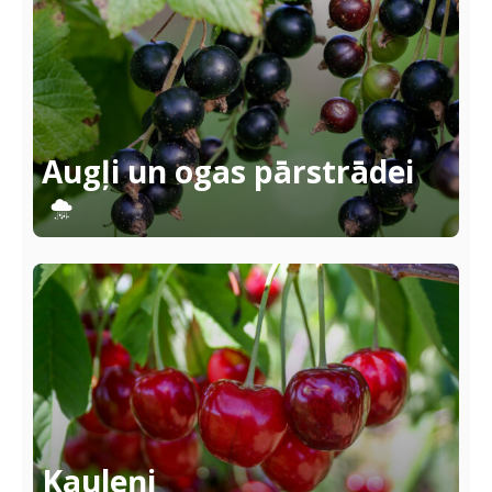
Augļi un ogas pārstrādei
Kauleņi