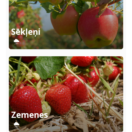
Sēkļeņi
Zemenes