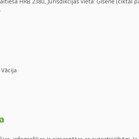
tiesa HRB 2380, Jurisdikcijas vieta: Gīsene (ciktāl p
4
 Vācija
a
fijas, infografikas ir aizsargātas ar autortiesībām. 