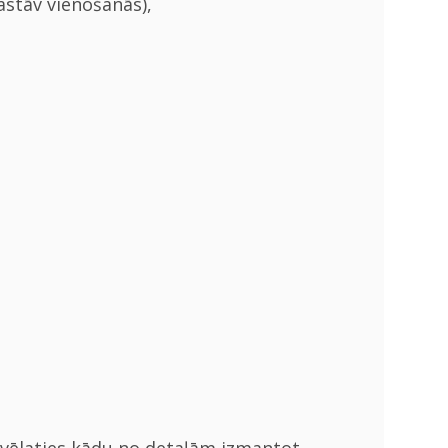
astāv vienošanās),
Ja vēlaties kādu no detaļām izmantot,