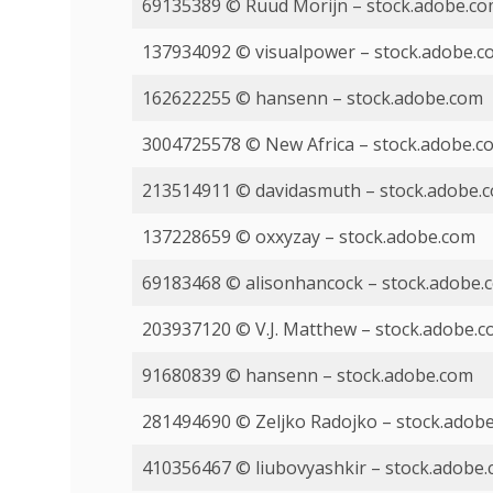
69135389 © Ruud Morijn – stock.adobe.c
137934092 © visualpower – stock.adobe.c
162622255 © hansenn – stock.adobe.com
3004725578 © New Africa – stock.adobe.c
213514911 © davidasmuth – stock.adobe.
137228659 © oxxyzay – stock.adobe.com
69183468 © alisonhancock – stock.adobe.
203937120 © V.J. Matthew – stock.adobe.
91680839 © hansenn – stock.adobe.com
281494690 © Zeljko Radojko – stock.adob
410356467 © liubovyashkir – stock.adobe