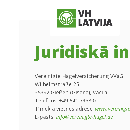
Skip to main content
Skip to menu
Skip to footer
Juridiskā i
Vereinigte Hagelversicherung VVaG
Wilhelmstraße 25
35392 Gießen (Gīsene), Vācija
Telefons: +49 641 7968-0
Tīmekļa vietnes adrese:
www.vereinigte
E-pasts:
info@vereinigte-hagel.de