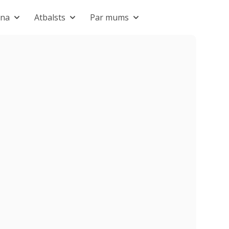
ana
Atbalsts
Par mums