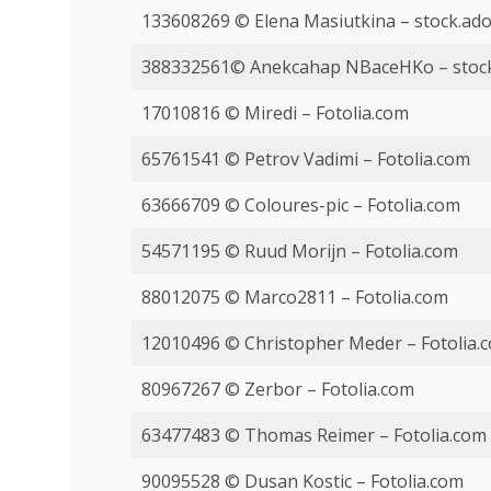
133608269 © Elena Masiutkina – stock.ad
388332561© Anekcahap NBaceHKo – stoc
17010816 © Miredi – Fotolia.com
65761541 © Petrov Vadimi – Fotolia.com
63666709 © Coloures-pic – Fotolia.com
54571195 © Ruud Morijn – Fotolia.com
88012075 © Marco2811 – Fotolia.com
12010496 © Christopher Meder – Fotolia.
80967267 © Zerbor – Fotolia.com
63477483 © Thomas Reimer – Fotolia.com
90095528 © Dusan Kostic – Fotolia.com