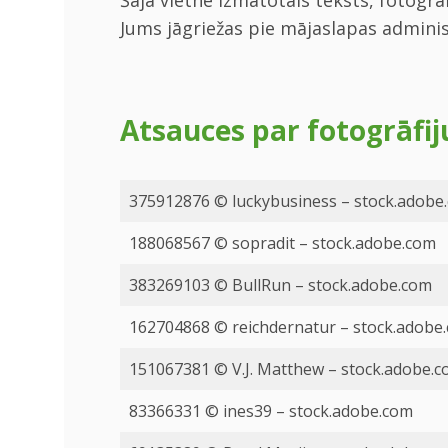
Jums jāgriežas pie mājaslapas adminis
Atsauces par fotogrāfi
375912876 © luckybusiness – stock.adobe
188068567 © sopradit – stock.adobe.com
383269103 © BullRun – stock.adobe.com
162704868 © reichdernatur – stock.adobe
151067381 © V.J. Matthew – stock.adobe.
83366331 © ines39 – stock.adobe.com