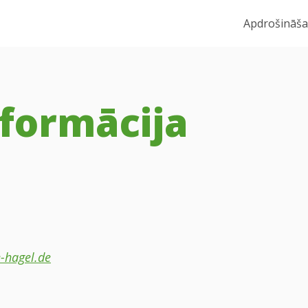
Apdrošināš
nformācija
-hagel.de