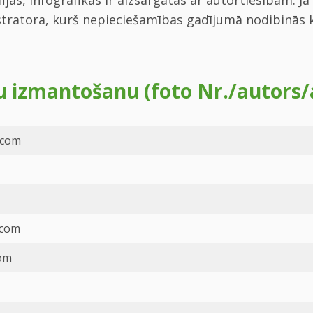
tratora, kurš nepieciešamības gadījumā nodibinās k
ju izmantošanu (foto Nr./autors/
.com
.com
com