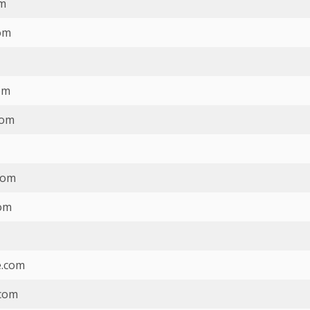
om
om
om
com
com
com
e.com
.com