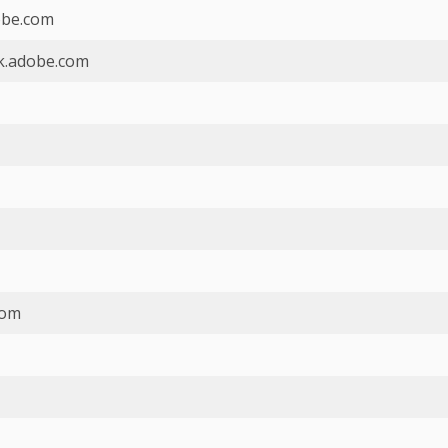
obe.com
k.adobe.com
com