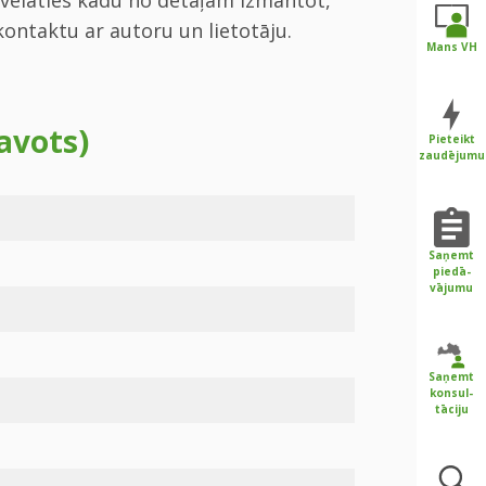
ontaktu ar autoru un lietotāju.
Mans VH
avots)
Pieteikt
zaudējumu
Saņemt
piedā-
vājumu
Saņemt
konsul-
tāciju