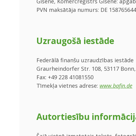
Gīsene, Komercreģistrs Gīsene: apgabal
PVN maksātāja numurs: DE 15876564
Uzraugošā iestāde
Federālā finanšu uzraudzības iestāde
Graurheindorfer Str. 108, 53117 Bonn,
Fax: +49 228 41081550
Tīmekļa vietnes adrese:
www.bafin.de
Autortiesību informācij
Šajā vietnē izmatotais teksts, fotogrā