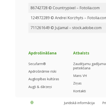
86742728 © Countrypixel – Fotolia.com
124972289 © Andrei Korzhyts – Fotolia.co
711261649 © JuJamal – stock.adobe.com
Apdrošināšana
Atbalsts
Secufarm®
Zaudējumu gadījuma
pieteikšana
Apdrošināmie riski
Mans VH
Augkopības kultūras
Ziņas
Augļi & dārzeņi
Kontakti
Latvija
Juridiskā informācija
Pr