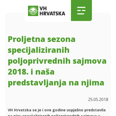
Skip to main content
Skip to menu
Skip to footer
Proljetna sezona
specijaliziranih
poljoprivrednih sajmova
2018. i naša
predstavljanja na njima
25.05.2018
VH Hrvatska se je i ove godine uspješno predstavila
na nizu specijaliziranih poljoprivrednih sajmova u