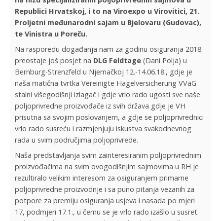
Republici Hrvatskoj, i to na Viroexpo u Virovitici, 21.
Proljetni međunarodni sajam u Bjelovaru (Gudovac),
te Vinistra u Poreču.
Na rasporedu događanja nam za godinu osiguranja 2018.
preostaje još posjet na
DLG Feldtage
(Dani Polja) u
Bernburg-Strenzfeld u Njemačkoj 12.-14.06.18., gdje je
naša matična tvrtka Vereinigte Hagelversicherung VVaG
stalni višegodišnji izlagač i gdje vrlo rado ugosti sve naše
poljoprivredne proizvođače iz svih država gdje je VH
prisutna sa svojim poslovanjem, a gdje se poljoprivrednici
vrlo rado susreću i razmjenjuju iskustva svakodnevnog
rada u svim područjima poljoprivrede.
Naša predstavljanja svim zainteresiranim poljoprivrednim
proizvođačima na svim ovogodišnjim sajmovima u RH je
rezultiralo velikim interesom za osiguranjem primarne
poljoprivredne proizvodnje i sa puno pitanja vezanih za
potpore za premiju osiguranja usjeva i nasada po mjeri
17, podmjeri 17.1., u čemu se je vrlo rado izašlo u susret