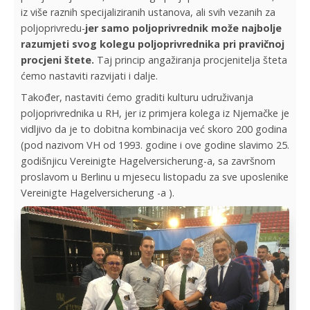
iz više raznih specijaliziranih ustanova, ali svih vezanih za
poljoprivredu-
jer samo poljoprivrednik može najbolje
razumjeti svog kolegu poljoprivrednika pri pravičnoj
procjeni štete.
Taj princip angažiranja procjenitelja šteta
ćemo nastaviti razvijati i dalje.
Također, nastaviti ćemo graditi kulturu udruživanja
poljoprivrednika u RH, jer iz primjera kolega iz Njemačke je
vidljivo da je to dobitna kombinacija već skoro 200 godina
(pod nazivom VH od 1993. godine i ove godine slavimo 25.
godišnjicu Vereinigte Hagelversicherung-a, sa završnom
proslavom u Berlinu u mjesecu listopadu za sve uposlenike
Vereinigte Hagelversicherung -a ).