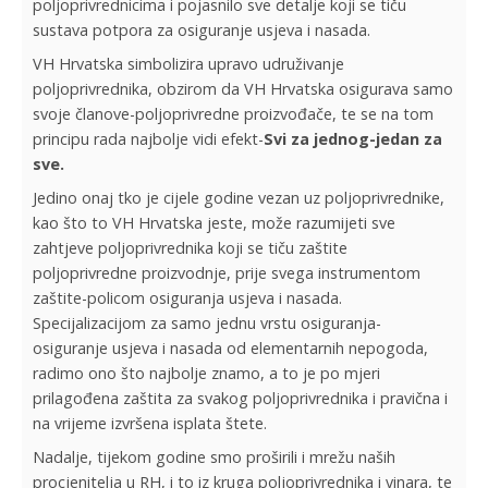
poljoprivrednicima i pojasnilo sve detalje koji se tiču
sustava potpora za osiguranje usjeva i nasada.
VH Hrvatska simbolizira upravo udruživanje
poljoprivrednika, obzirom da VH Hrvatska osigurava samo
svoje članove-poljoprivredne proizvođače, te se na tom
principu rada najbolje vidi efekt-
Svi za jednog-jedan za
sve.
Jedino onaj tko je cijele godine vezan uz poljoprivrednike,
kao što to VH Hrvatska jeste, može razumijeti sve
zahtjeve poljoprivrednika koji se tiču zaštite
poljoprivredne proizvodnje, prije svega instrumentom
zaštite-policom osiguranja usjeva i nasada.
Specijalizacijom za samo jednu vrstu osiguranja-
osiguranje usjeva i nasada od elementarnih nepogoda,
radimo ono što najbolje znamo, a to je po mjeri
prilagođena zaštita za svakog poljoprivrednika i pravična i
na vrijeme izvršena isplata štete.
Nadalje, tijekom godine smo proširili i mrežu naših
procjenitelja u RH, i to iz kruga poljoprivrednika i vinara, te