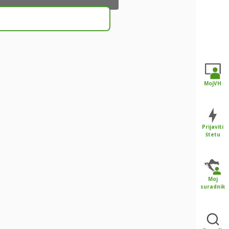
MojVH
Prijaviti
štetu
Moj
suradnik