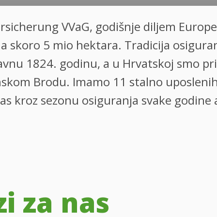
ersicherung VVaG, godišnje diljem Euro
a skoro 5 mio hektara. Tradicija osiguran
avnu 1824. godinu, a u Hrvatskoj smo pr
kom Brodu. Imamo 11 stalno uposlenih d
 nas kroz sezonu osiguranja svake godine 
zi za nas