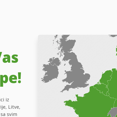
Vas
pe!
ci iz
je, Litve,
 sa svim