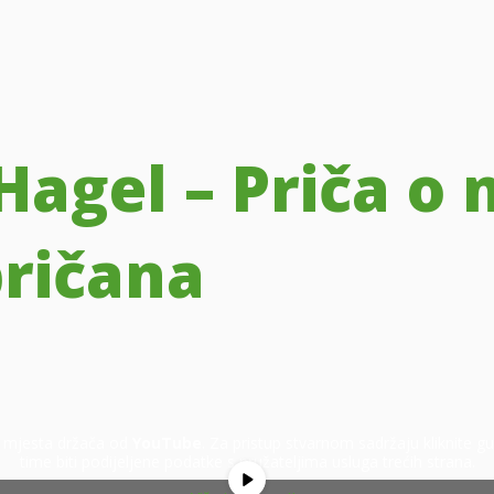
Hagel – Priča o
pričana
j mjesta držača od
YouTube
. Za pristup stvarnom sadržaju kliknite 
time biti podijeljene podatke s pružateljima usluga trećih strana.