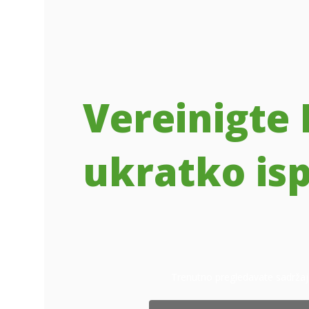
Vereinigte 
ukratko is
Trenutno pregledavate sadrža