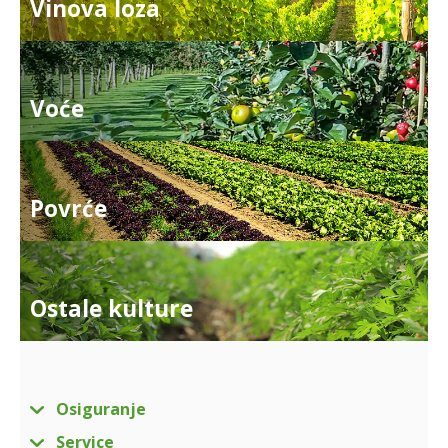
Vinova loza
Voće
Povrće
Ostale kulture
Osiguranje
Service