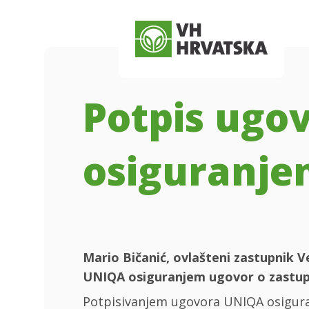
Skip to main content
Skip to menu
Skip to footer
Potpis ugo
osiguranj
Mario Bičanić, ovlašteni zastupnik V
UNIQA osiguranjem ugovor o zastupa
Potpisivanjem ugovora UNIQA osigura