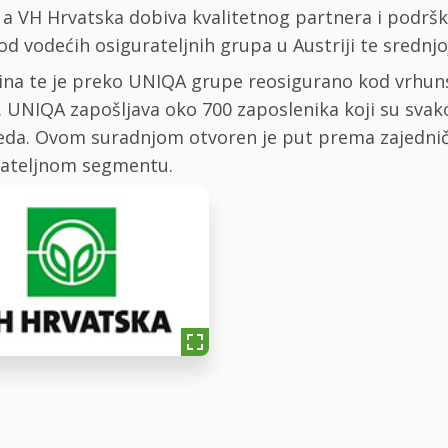
 a VH Hrvatska dobiva kvalitetnog partnera i podršk
d vodećih osigurateljnih grupa u Austriji te srednjoj
ina te je preko UNIQA grupe reosigurano kod vrhunsk
. UNIQA zapošljava oko 700 zaposlenika koji su sva
ureda. Ovom suradnjom otvoren je put prema zajedni
rateljnom segmentu.