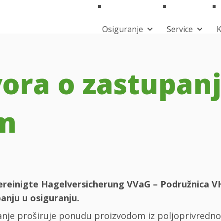
Osiguranje
Service
K
vora o zastupan
em
ereinigte Hagelversicherung VVaG – Podružnica VH 
nju u osiguranju.
nje proširuje ponudu proizvodom iz poljoprivredno