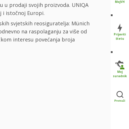
MojVH
u u prodaji svojih proizvoda. UNIQA
 i istočnoj Europi.
ih svjetskih reosiguratelja: Münich
kodnevno na raspolaganju za više od
Prijaviti
čkom interesu povećanja broja
štetu
Moj
suradnik
Pretraži