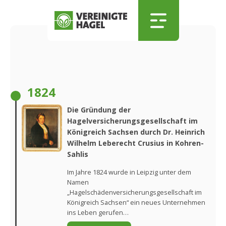
Zum Hauptinhalt springen
Skip to menu
Skip to footer
1824
Die Gründung der
Hagelversicherungsgesellschaft im
Königreich Sachsen durch Dr. Heinrich
Wilhelm Leberecht Crusius in Kohren-
Sahlis
Im Jahre 1824 wurde in Leipzig unter dem
Namen
„Hagelschädenversicherungsgesellschaft im
Königreich Sachsen“ ein neues Unternehmen
ins Leben gerufen…