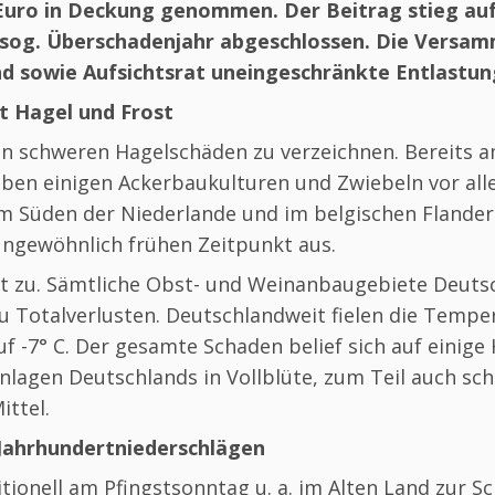
uro in Deckung genommen. Der Beitrag stieg auf
s sog. Überschadenjahr abgeschlossen. Die Vers
nd sowie Aufsichtsrat uneingeschränkte Entlastun
it Hagel und Frost
en schweren Hagelschäden zu verzeichnen. Bereits am
eben einigen Ackerbaukulturen und Zwiebeln vor al
 Süden der Niederlande und im belgischen Flandern
 ungewöhnlich frühen Zeitpunkt aus.
st zu. Sämtliche Obst- und Weinanbaugebiete Deutsc
zu Totalverlusten. Deutschlandweit fielen die Tem
uf -7° C. Der gesamte Schaden belief sich auf einige
lagen Deutschlands in Vollblüte, zum Teil auch sch
ittel.
 Jahrhundertniederschlägen
tionell am Pfingstsonntag u. a. im Alten Land zur S