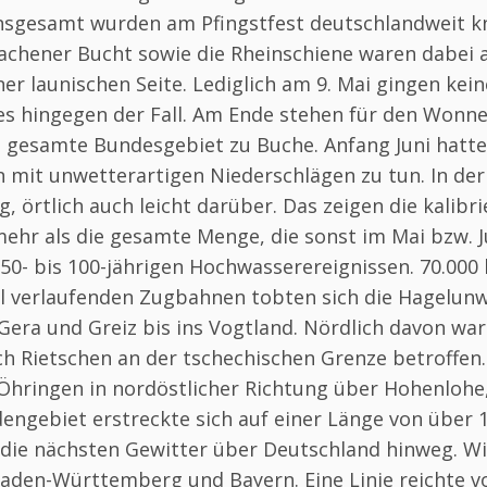
Insgesamt wurden am Pfingstfest deutschlandweit kn
Aachener Bucht sowie die Rheinschiene waren dabei 
ner launischen Seite. Lediglich am 9. Mai gingen ke
es hingegen der Fall. Am Ende stehen für den Wonn
s gesamte Bundesgebiet zu Buche. Anfang Juni hatte
mit unwetterartigen Niederschlägen zu tun. In der
, örtlich auch leicht darüber. Das zeigen die kali
hr als die gesamte Menge, die sonst im Mai bzw. Jun
 50- bis 100-jährigen Hochwasserereignissen. 70.000
el verlaufenden Zugbahnen tobten sich die Hagelunwe
era und Greiz bis ins Vogtland. Nördlich davon wa
h Rietschen an der tschechischen Grenze betroffen. 
hringen in nordöstlicher Richtung über Hohenlohe,
ngebiet erstreckte sich auf einer Länge von über 
n die nächsten Gewitter über Deutschland hinweg
aden-Württemberg und Bayern. Eine Linie reichte 