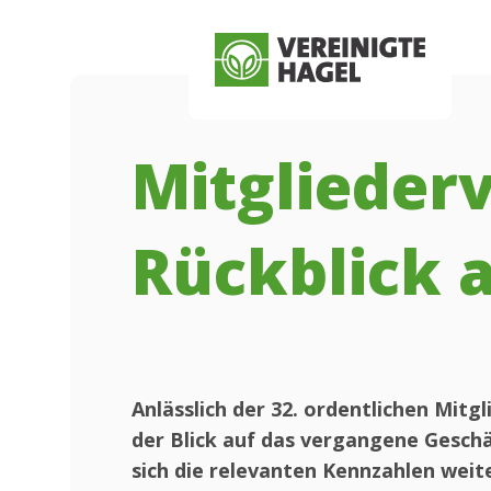
Zum Hauptinhalt springen
Skip to menu
Skip to footer
Mitglieder
Rückblick 
Anlässlich der 32. ordentlichen Mi
der Blick auf das vergangene Geschä
sich die relevanten Kennzahlen weit