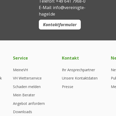
Telefon: +49 641 7968-0
E-Mail: info@vereinigte-
hagel.de
Kontaktformular
Service
Kontakt
N
MeineVH
Ihr Ansprechpartner
Ne
ak
VH Wetterservice
Unsere Kontaktdaten
Pu
Schaden melden
Presse
Me
Mein Berater
Angebot anfordern
Downloads