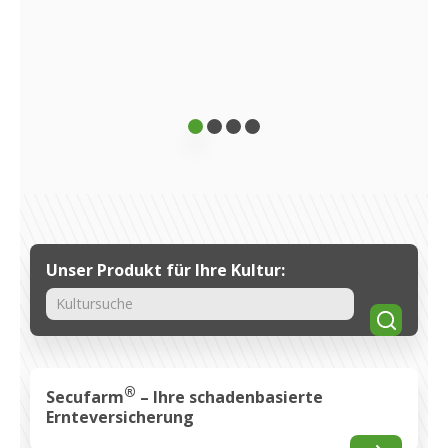
vers
unse
Ertr
Unser Produkt für Ihre Kultur:
Suche
®
Secufarm
– Ihre schadenbasierte
Ernteversicherung