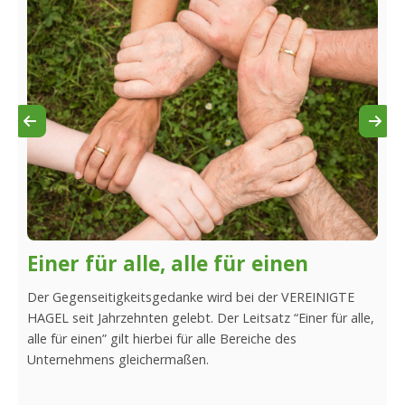
da
Einer für alle, alle für einen
We
ei
 bei
Der Gegenseitigkeitsgedanke wird bei der VEREINIGTE
e
HAGEL seit Jahrzehnten gelebt. Der Leitsatz “Einer für alle,
Bei 
und
alle für einen” gilt hierbei für alle Bereiche des
beso
en
Unternehmens gleichermaßen.
Bera
der 