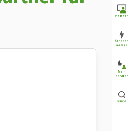
MeineVH
Schaden
melden
Mein
Berater
Suche