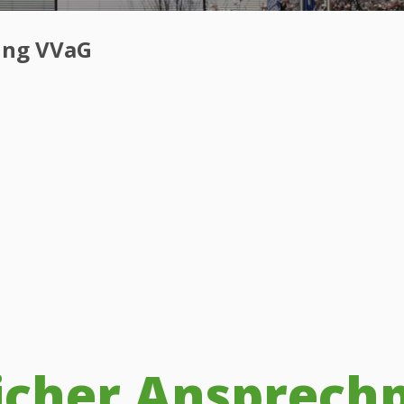
ung VVaG
licher Ansprechp