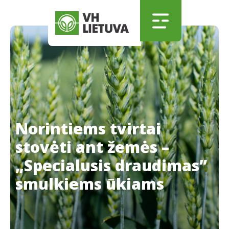
Skip to main content
Skip to menu
Skip to footer
Norintiems tvirtai
stovėti ant žemės –
„Specialusis draudimas”
smulkiems ūkiams