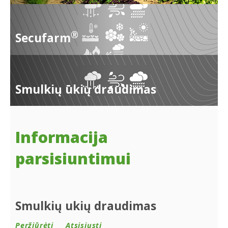
®
Secufarm
Smulkių ūkių draudimas
Informacija
parsisiuntimui
Smulkių ukių draudimas
Peržiūrėti
Atsisiųsti