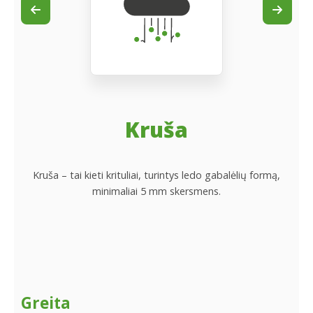
Kruša
Kruša – tai kieti krituliai, turintys ledo gabalėlių formą,
minimaliai 5 mm skersmens.
Greita
Pa