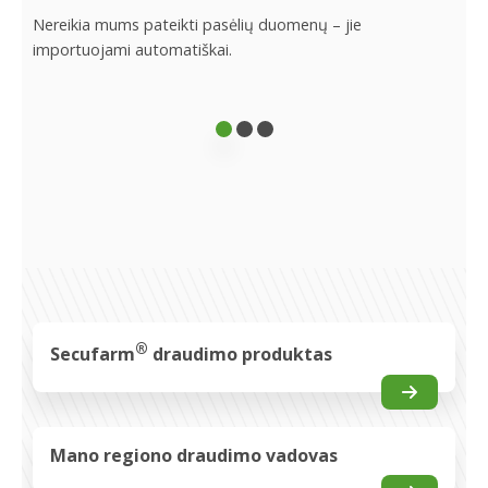
Nereikia mums pateikti pasėlių duomenų – jie
Drau
importuojami automatiškai.
pasė
®
Secufarm
draudimo produktas
Mano regiono draudimo vadovas