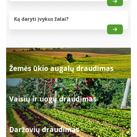
Ką daryti įvykus žalai?
Žemės ūkio augalų draudimas
Vaisių ir uogų draudimas
Daržovių draudimas