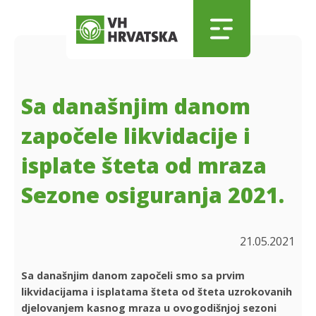
Skip to main content
Skip to menu
Skip to footer
Sa današnjim danom
započele likvidacije i
isplate šteta od mraza
Sezone osiguranja 2021.
21.05.2021
Sa današnjim danom započeli smo sa prvim
likvidacijama i isplatama šteta od šteta uzrokovanih
djelovanjem kasnog mraza u ovogodišnjoj sezoni