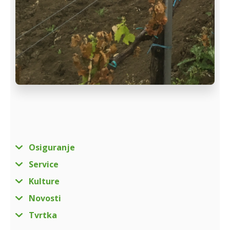
Osiguranje
Service
Kulture
Novosti
Tvrtka