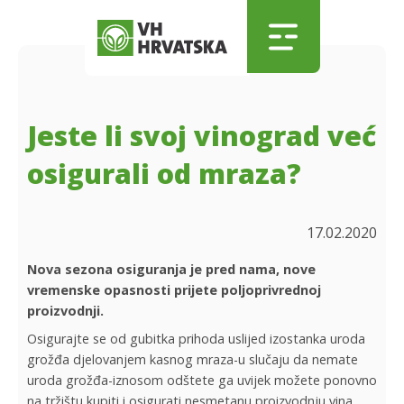
Skip to main content
Skip to menu
Skip to footer
Jeste li svoj vinograd već
osigurali od mraza?
17.02.2020
Nova sezona osiguranja je pred nama, nove
vremenske opasnosti prijete poljoprivrednoj
proizvodnji.
Osigurajte se od gubitka prihoda uslijed izostanka uroda
grožđa djelovanjem kasnog mraza-u slučaju da nemate
uroda grožđa-iznosom odštete ga uvijek možete ponovno
na tržištu kupiti i osigurati nesmetanu proizvodnju vina.