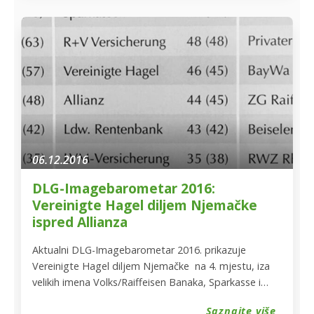
proizvođača. Znajući da samo potpuno opremljeni
prodajni predstavnik može odgovoriti svakom upitu
poljoprivrednika, […]
06.12.2016
DLG-Imagebarometar 2016:
Vereinigte Hagel diljem Njemačke
ispred Allianza
Aktualni DLG-Imagebarometar 2016. prikazuje
Vereinigte Hagel diljem Njemačke na 4. mjestu, iza
velikih imena Volks/Raiffeisen Banaka, Sparkasse i
R+V Versicherung-a.Sa indeksom bodova robne
Saznajte više