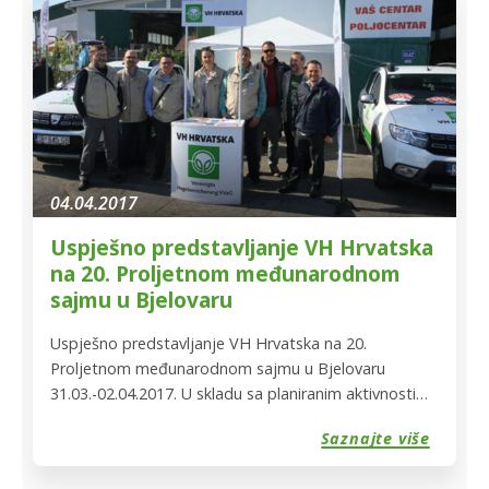
segmenta konkretno osiguranja usjeva i nasada, […]
04.04.2017
Uspješno predstavljanje VH Hrvatska
na 20. Proljetnom međunarodnom
sajmu u Bjelovaru
Uspješno predstavljanje VH Hrvatska na 20.
Proljetnom međunarodnom sajmu u Bjelovaru
31.03.-02.04.2017. U skladu sa planiranim aktivnostima
promocije i predstavljanja rada Vereinigte
Saznajte više
Hagelversicherung Podružnica VH Hrvatska,
predstavili smo se na 20. Proljetnom međunarodnom