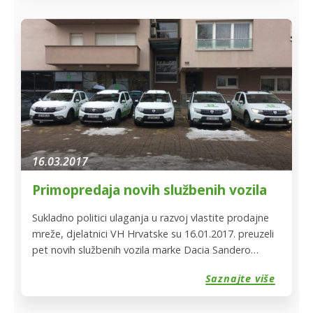
sajmu u Bjelovaru od 31.03.-02.04.2017. Bjelovarski
sajam za nas ima poseban značaj, jer on pruža
ugodnu mogućnost susreta sa našim osiguranicima
poljoprivrednim […]
16.03.2017
Primopredaja novih službenih vozila
Sukladno politici ulaganja u razvoj vlastite prodajne
mreže, djelatnici VH Hrvatske su 16.01.2017. preuzeli
pet novih službenih vozila marke Dacia Sandero
Stepway. Oslikani sa našim prepoznatljivim logom,
Saznajte više
biti će zasigurno rado viđeni na cestama diljem
Hrvatske i u posjeti kod naših poljoprivrednih