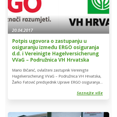
20.04.2017
Potpis ugovora o zastupanju u
osiguranju između ERGO osiguranja
d.d. i Vereinigte Hagelversicherung
VVaG – Podružnica VH Hrvatska
Mario Bičanić, ovlašteni zastupnik Vereinigte
Hagelversicherung VVaG – Podružnica VH Hrvatska,
Žarko Fatović predsjednik Uprave ERGO osiguranja
d.d. te Igor Peševski član Uprave ERGO osiguranja
Saznajte više
d.d. potpisali su 31.3.2017. ugovor o zastupanju u
osiguranju. ERGO osiguranje d.d. potpisom ovog
ugovora ostvaruje mogućnost suradnje u ponudi
proizvoda iz poljoprivrednog osigurateljnog