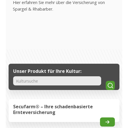
Sprossgemüse
E
Hier erfahren Sie mehr über die Versicherung von
Hi
Spargel & Rhabarber.
Er
Unser Produkt für Ihre Kultur:
Suche
Secufarm® – Ihre schadenbasierte
Ernteversicherung