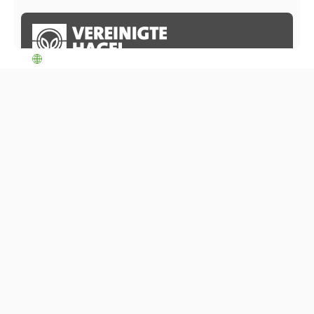
Luxemburg
Vereinigte Hagelversicherung VVaG
Wir sind jederzeit für Sie da!
Succurale Luxembourg
23, route de Trèves
B.P. 57
L-6701 Grevenmacher
Tel: +352 266 49 933
E-mail: info@vereinigte-hagel.lu
Versicherungen
Kulturen