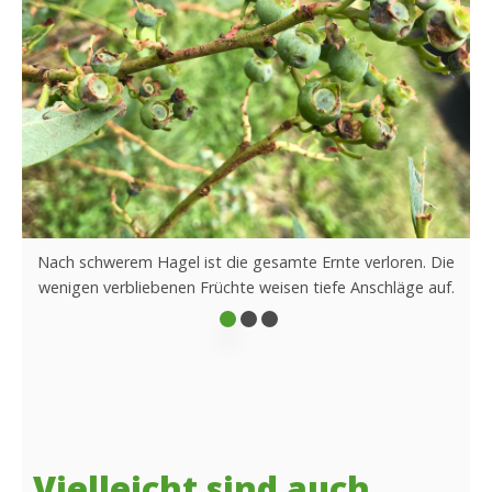
agel ist die gesamte Ernte verloren. Die
Durch Ha
benen Früchte weisen tiefe Anschläge auf.
angeschlagen. D
entsprec