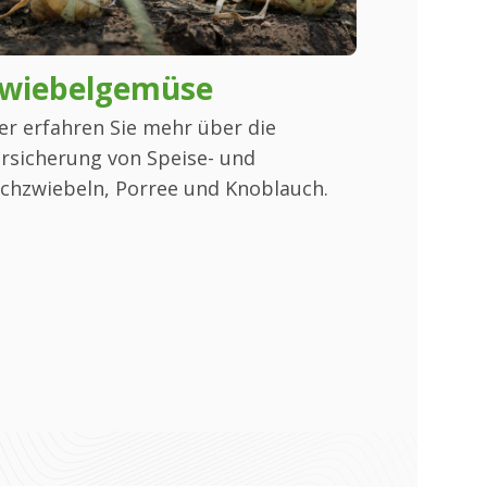
wiebelgemüse
Kohlg
er erfahren Sie mehr über die
Hier erfah
rsicherung von Speise- und
Versicher
chzwiebeln, Porree und Knoblauch.
Chinakohl