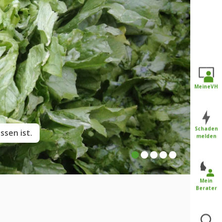
MeineVH
Schaden
 werden.
melden
Mein
Berater