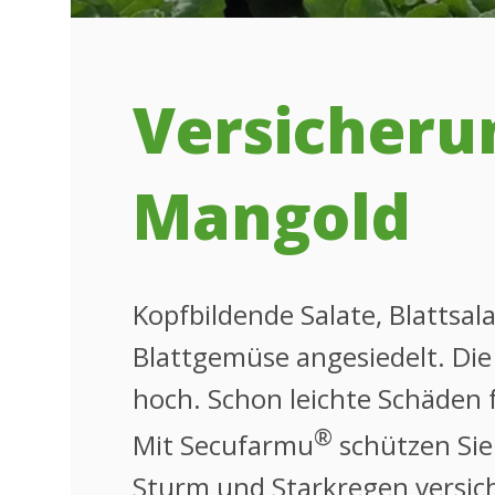
Versicherun
Mangold
Kopfbildende Salate, Blattsal
Blattgemüse angesiedelt. Die
hoch. Schon leichte Schäden
®
Mit Secufarmu
schützen Sie
Sturm und Starkregen versic