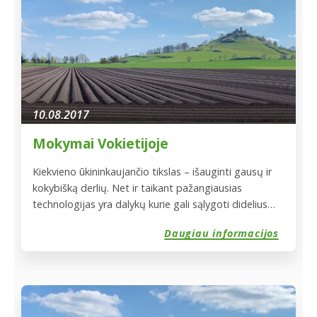
Lietuva“ jubiliejinėje 10-ies veiklos metų […]
10.08.2017
Mokymai Vokietijoje
Kiekvieno ūkininkaujančio tikslas – išauginti gausų ir
kokybišką derlių. Net ir taikant pažangiausias
technologijas yra dalykų kurie gali sąlygoti didelius
derliaus nuostolius, o juos kontroliuoti sunku ar visai
Daugiau informacijos
Kiekvieno ūkininkaujančio tikslas – išauginti gausų ir
kokybišką derlių. Net ir taikant pažangiausias
technologijas yra dalykų kurie gali sąlygoti didelius
derliaus nuostolius, o juos kontroliuoti sunku ar […]