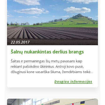
22.05.2017
Šalnų nukankintas derlius brangs
Šaltas ir permainingas šių metų pavasaris kaip
reikiant pašokdino ūkininkus. Antroji kovo pusė,
džiuginusi kone vasariška šiluma, žemdirbiams teikė
nemenkų vilčių sulaukti ankstyvo bei gausaus derliaus.
Daugiau informacijos
Tačiau balandis bei itin atšiauri gegužė visus šiuos
lūkesčius pavertė niekais – šiuo metu ūkininkai,
besigindami nuo stichinių šalnų, jau skaičiuoja
prarastus pelnus bei linguoja galvomis nežinodami ko
tikėtis. […]