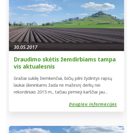
30.05.2017
Draudimo skėtis žemdirbiams tampa
vis aktualesnis
Gražiai sukilę žiemkenčiai, bičių pilni žydintys rapsų
laukai ūkininkams žada ne mažesnį derlių nei
rekordiniais 2015 m., tačiau pirmieji karščiai jau
privertė sunerimti. Šiuo metu pasėliams jau grasina
Daugiau informacijos
kruša, kuri ketvirtadienio pavakarę pažeidė dalį Šiaulių
rajono laukų, išgąsdino Šakių krašto ūkininkus. Tokie
reiškiniai verčia žemdirbius aktyviau svarstyti, kaip
apsaugoti pasėlius nuo gresiančių gamtos stichijų.
Bus […]