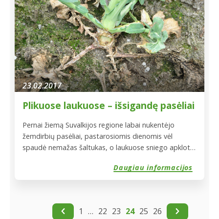
padiskutuoti, o […]
23.02.2017
Plikuose laukuose – išsigandę pasėliai
Pernai žiemą Suvalkijos regione labai nukentėjo
žemdirbių pasėliai, pastarosiomis dienomis vėl
spaudė nemažas šaltukas, o laukuose sniego apkloto
visiškai nėra. Žemdirbiai nerimauja, kad nepasikartotų
Daugiau informacijos
pernykštė situacija, kai žieminiai rapsai iššalo kone
visi, o žieminių javų beliko vos pusė. Drauge su
Lietuvos ūkininkų sąjungos Marijampolės skyriaus
pirmininku, agronomu Sigučiu Jundulu pasižvalgėme
1
…
22
23
24
25
26
po ūkininkų žieminių kviečių bei […]