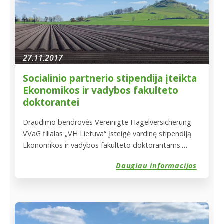
27.11.2017
Socialinio partnerio stipendija įteikta
Ekonomikos ir vadybos fakulteto
doktorantei
Draudimo bendrovės Vereinigte Hagelversicherung
VVaG filialas „VH Lietuva“ įsteigė vardinę stipendiją
Ekonomikos ir vadybos fakulteto doktorantams.
Stipendijos tikslas – paskatinti šio fakulteto
Daugiau informacijos
doktorantūros studijų studentus aktyviai dalyvauti
moksliniuose tyrimuose. Stipendijos laimėtoja šiais
metais – trečiojo kurso doktorantė Aušra Butvilaitė.
Lapkričio 17 d. vykusioje draudimo bendrovės
Vereinigte Hagelversicherung VVaG filialo „VH