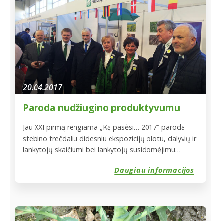
20.04.2017
Paroda nudžiugino produktyvumu
Jau XXI pirmą rengiama „Ką pasėsi… 2017“ paroda
stebino trečdaliu didesniu ekspozicijų plotu, dalyvių ir
lankytojų skaičiumi bei lankytojų susidomėjimu
siūlomoms paslaugoms ir parduodamiems
Daugiau informacijos
produktams. Pasėlių savidraudos bendrovės
„Vereinigte Hagelversicherung VVaG“ filialas „VH
Lietuva“, kaip ir daugelį metų, taip ir šiemet, prie savo
stendo kvietė besidraudžiančius ir dar tik
planuojančius drausti pasėlius pasikalbėti,