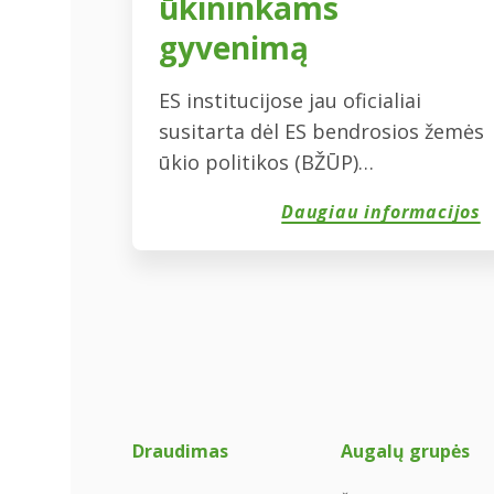
ūkininkams
gyvenimą
ES institucijose jau oficialiai
susitarta dėl ES bendrosios žemės
ūkio politikos (BŽŪP)
supaprastinimo.
Daugiau informacijos
Vadinamojo Omnibus reglamento
žemės ūkio dalies nuostatos,
palengvinsiančios ES ūkininkų ir
paramą administruojančių
nacionalinių institucijų gyvenimą,
įsigalios nuo 2018 m. sausio 1 d.
Omnibus reglamentas yra vienas
iš 2014–2020 metų laikotarpio
Draudimas
Augalų grupės
daugiametės finansinės