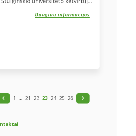
Stulginskio universiteto ketvirtųjų
(tada dar Žemės ūkio universiteto)
Daugiau informacijos
rūmų suplevėsavo „Vereinigte
Hagel“ vėliava, o Vokietijos
ambasadorius drauge su
Universiteto rektoriumi bei
„Vereinigte Hagel“ Stebėtojų
tarybos pirmininku perkirpo
juostą ir iškilmingai atidarė
didžiausio Europoje specializuoto
pasėlių savidraudos fondo
atstovybę Lietuvoje. Nuo to laiko
1
…
21
22
23
24
25
26
praėjo jau dešimt […]
ntaktai