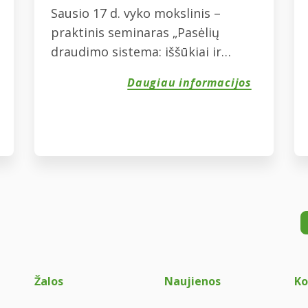
Sausio 17 d. vyko mokslinis –
praktinis seminaras „Pasėlių
draudimo sistema: iššūkiai ir
perspektyvos“, kuriame dalyvavo
Daugiau informacijos
Žemės ūkio rūmų konsultantas
Sigutis Jundulas. Seminare buvo
diskutuojama dėl artimiausiu
metu planuojamo formuoti
pasėlių draudimo sistemos veiklos
modelio. Aptartos sąlygos, kurios
sudarytų galimybę teikti
kokybiškas paslaugas, leidžiančias
žemdirbiams užsitikrinti savo
pasėlių apsaugą nuo nepalankių
Žalos
Naujienos
Ko
meteorologinių reiškinių .
Diskusijose […]