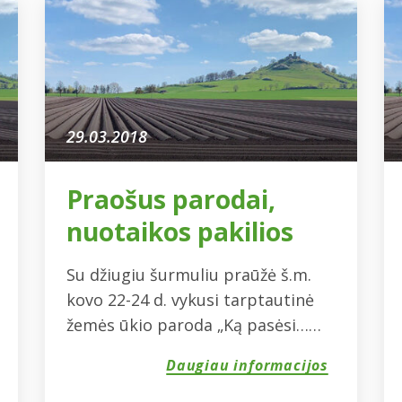
29.03.2018
Praošus parodai,
nuotaikos pakilios
Su džiugiu šurmuliu praūžė š.m.
kovo 22-24 d. vykusi tarptautinė
žemės ūkio paroda „Ką pasėsi…
2018”. Save parodyti, kitus
Daugiau informacijos
pamatyti, susirinko didelis būrys
dalyvių, kurie demonstravo