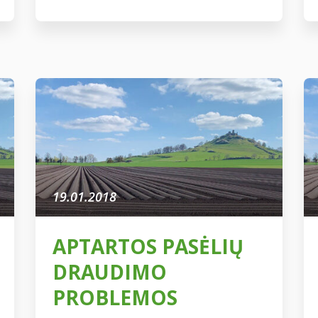
naujoves, bendravo su esamais ir
būsimais klientais, džiugino savo
klientus ir partnerius įvairiomis
staigmenomis. Ne išimtis ir
pasėlių draudimo bendrovės
„Vereinigte Hagelversicherung
VVaG“ filialas „VH Lietuva“. Jau
dešimtus gyvavimo metus […]
19.01.2018
APTARTOS PASĖLIŲ
DRAUDIMO
PROBLEMOS