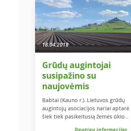
18.04.2018
Grūdų augintojai
susipažino su
naujovėmis
Babtai (Kauno r.). Lietuvos grūdų
augintojų asociacijos nariai aptarė
šiek tiek pasikeitusią žemės ūkio
paskirties žemės įsigijimo tvarką,
Daugiau informacijos