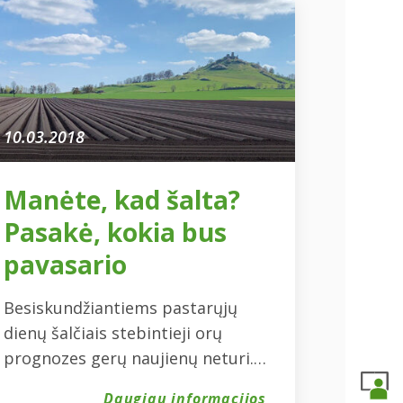
10.03.2018
Manėte, kad šalta?
Pasakė, kokia bus
pavasario
Besiskundžiantiems pastarųjų
dienų šalčiais stebintieji orų
prognozes gerų naujienų neturi.
Ne tik žiema su Lietuva
Daugiau informacijos