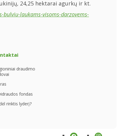
inijų, 24,25 hektarai agurkų ir kt.
os-bulviu-laukams-visoms-darzovems-
ntaktai
gioniniai draudimo
dovai
uras
vidraudos fondas
ėl rinktis lyderį?