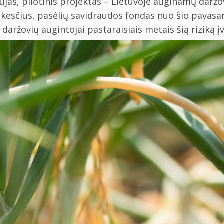
ujas, pilotinis projektas – Lietuvoje auginamų darž
ūkesčius, pasėlių savidraudos fondas nuo šio pavas
daržovių augintojai pastaraisiais metais šią riziką į