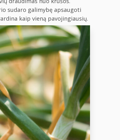
ovių draudimas nuo krušos.
ario sudaro galimybę apsaugoti
vardina kaip vieną pavojingiausių.