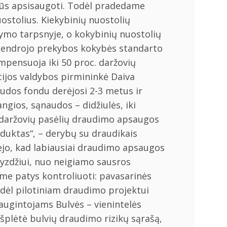
jėgūs apsisaugoti. Todėl pradedame
uostolius. Kiekybinių nuostolių
tymo tarpsnyje, o kokybinių nuostolių
 bendrojo prekybos kokybės standarto
mpensuoja iki 50 proc. daržovių
cijos valdybos pirmininkė Daiva
audos fondu derėjosi 2-3 metus ir
gios, sąnaudos – didžiulės, iki
 daržovių pasėlių draudimo apsaugos
oduktas“, – derybų su draudikais
kėjo, kad labiausiai draudimo apsaugos
avyzdžiui, nuo neigiamo sausros
lime patys kontroliuoti: pavasarinės
odėl pilotiniam draudimo projektui
augintojams Bulvės – vienintelės
išplėtė bulvių draudimo rizikų sąrašą,