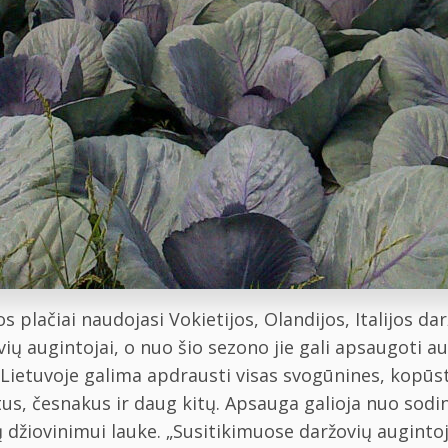
lačiai naudojasi Vokietijos, Olandijos, Italijos darž
lvių augintojai, o nuo šio sezono jie gali apsaugoti
ietuvoje galima apdrausti visas svogūnines, kopūsti
s, česnakus ir daug kitų. Apsauga galioja nuo sodi
džiovinimui lauke. „Susitikimuose daržovių augintoja