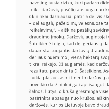
pavojingiausia rizika, kuri padaro did
teikti daržovių pasėlių apsaugą nuo kr
ūkininkai dažniausiai patiria dėl visi
– dėl augalų pažeidimų vėlesniuose t
reikalavimų“, – aiškina pasėlių savid
draudimo įmokų. Daržovių augintojai v
Šateikienė teigia, kad dėl geriausių d
dabar startuojantis daržovių draudima
derliaus nuėmimo į vieną hektarą svo
tikrai reikėjo. Džiaugiamės, kad daržo
rezultatu patenkinta D. Šateikienė. As
laukia plataus asortimento daržovių au
poveikio daržininkai gali apsisaugoti 
šalnos, liūtys, o kruša grėsminga vis
pasirinkta apsauga nuo krušos, aiški
daržovės, kurios Lietuvoje buvo draudž