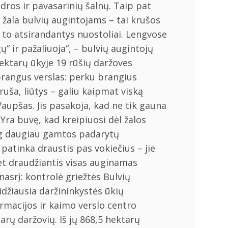
udros ir pavasarinių šalnų. Taip pat
 žala bulvių augintojams – tai krušos
l to atsirandantys nuostoliai. Lengvose
“ ir pažaliuoja“, – bulvių augintojų
ektarų ūkyje 19 rūšių daržoves
rangus verslas: perku brangius
ruša, liūtys – galiu kaipmat viską
 Vaupšas. Jis pasakoja, kad ne tik gauna
„Yra buvę, kad kreipiuosi dėl žalos
ug daugiau gamtos padarytų
atinka draustis pas vokiečius – jie
emet draudžiantis visas auginamas
srį: kontrolė griežtės Bulvių
idžiausia daržininkystės ūkių
ormacijos ir kaimo verslo centro
arų daržovių. Iš jų 868,5 hektarų