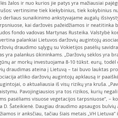
elės žalos ir nuo kurios jie patys yra mažiausiai pa
ušos: vertinsime tiek kiekybinius, tiek kokybinius n
ško derliaus sunaikinimo ankstyvajame augalų išsivys
arpsniuose, kai daržovės pažeidžiamos ir neatitinka
raudos fondo vadovas Martynas Rusteika. Valstybė ko
ertina palankiai Lietuvos daržovių augintojų asocia
aržovių draudimo sąlygų su Vokietijos pasėlių savidr
s yra palankus ūkininkams. „Daržovių sėklos yra bran
gūnų ar morkų investuojama 8-10 tūkst. eurų, todėl
vių draudimas ateina į Lietuvą – tai buvo lauktas pr
ociacija atliko daržovių augintojų apklausą ir paaiš
gintojai, o aktualiausia iš visų rizikų yra kruša. „P
laistymu. Pavojingiausios yra tos rizikos, kurių nega
iems pasėliams visuose vegetacijos tarpsniuose“, – k
na D. Šateikienė. Daugiau draudimo apsaugos bulvių 
iamos ir anksčiau, tačiau šiais metais „VH Lietuva“ 