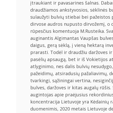
įtraukiant ir pavasarines šalnas. Daba
draudžiamos ankstyvosios, sėklinės bul
sulaužyti bulvių stiebai bei pažeistos
dirvose audros nupusto dirvožemį, o dė
rūpesčius komentuoja M.Rusteika. Svar
auginantis Algimantas Vaupšas bulves
daigus, gerą sėklą, į vieną hektarą inv
prarasti. Todėl ir draudžiu daržoves ir
pasėlių apsaugą, bet ir iš Vokietijos a
atlyginimo, nes dalis bulvių nesudyg
pažeidimų, atsiradusių pažaliavimų, d
tvarkingi, sąžiningai vertina, nesiginč
bulves, daržoves ir kitas augalų rūš
augintojas apie praėjusius rekordinius
koncentracija Lietuvoje yra Kėdainių r
duomenimis, 2020 metais Lietuvoje dekl