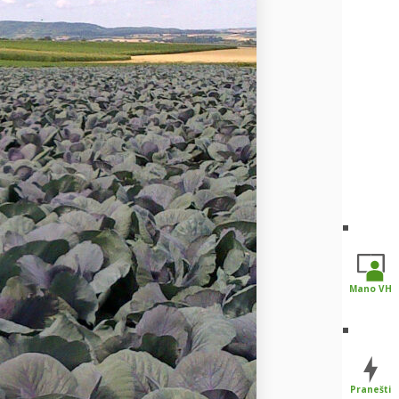
Mano VH
Pranešti