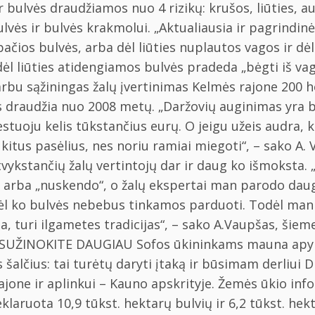
r bulvės draudžiamos nuo 4 rizikų: krušos, liūties, a
vės ir bulvės krakmolui. „Aktualiausia ir pagrindinė
 pačios bulvės, arba dėl liūties nuplautos vagos ir dė
l liūties atidengiamos bulvės pradeda „bėgti iš vagų
bu sąžiningas žalų įvertinimas Kelmės rajone 200 h
 draudžia nuo 2008 metų. „Daržovių auginimas yra b
estuoju kelis tūkstančius eurų. O jeigu užeis audra, k
 kitus pasėlius, nes noriu ramiai miegoti“, – sako A.
tvykstančių žalų vertintojų dar ir daug ko išmoksta. 
o, arba „nuskendo“, o žalų ekspertai man parodo da
ėl ko bulvės nebebus tinkamos parduoti. Todėl man p
ija, turi ilgametes tradicijas“, – sako A.Vaupšas, ši
is. SUŽINOKITE DAUGIAU Sofos ūkininkams mauna apyna
 šalčius: tai turėtų daryti įtaką ir būsimam derliui D
ajone ir aplinkui – Kauno apskrityje. Žemės ūkio inf
aruota 10,9 tūkst. hektarų bulvių ir 6,2 tūkst. hekt