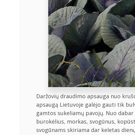
Daržovių draudimo apsauga nuo krušos p
apsaugą Lietuvoje galėjo gauti tik bu
gamtos sukeliamų pavojų. Nuo dabar L
burokėlius, morkas, svogūnus, kopūstu
svogūnams skiriama dar keletas dienų 