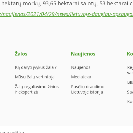
ektarų morkų, 93,65 hektarai salotų, 53 hektarai cuk
e/naujienos/2021/04/29/news/lietuvoje-daugiau-apsaug
Žalos
Naujienos
Ko
Ką daryti įvykus žalai?
Naujienos
Re
va
Mūsų žalų vertintojai
Mediateka
Bi
Žalų reguliavimo žinios
Pasėlių draudimo
ir ekspertizė
Lietuvoje istorija
Sa
Kod
tumo politika