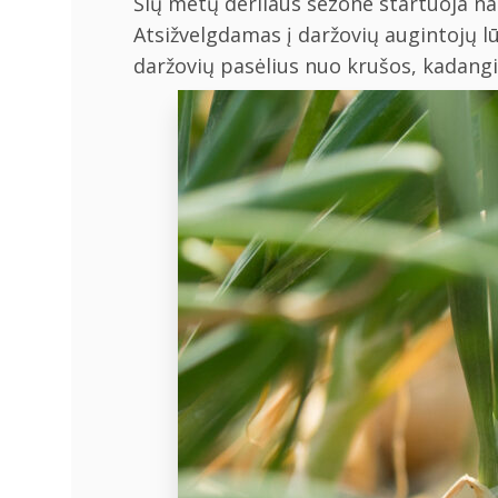
Šių metų derliaus sezone startuoja na
Atsižvelgdamas į daržovių augintojų l
daržovių pasėlius nuo krušos, kadangi 