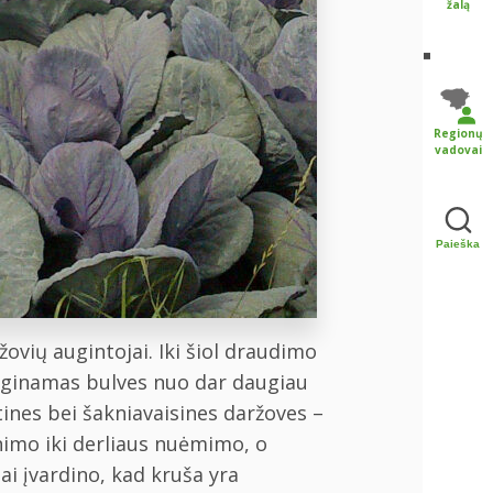
žalą
Regionų
vadovai
Paieška
ovių augintojai. Iki šiol draudimo
 auginamas bulves nuo dar daugiau
nes bei šakniavaisines daržoves –
nimo iki derliaus nuėmimo, o
i įvardino, kad kruša yra