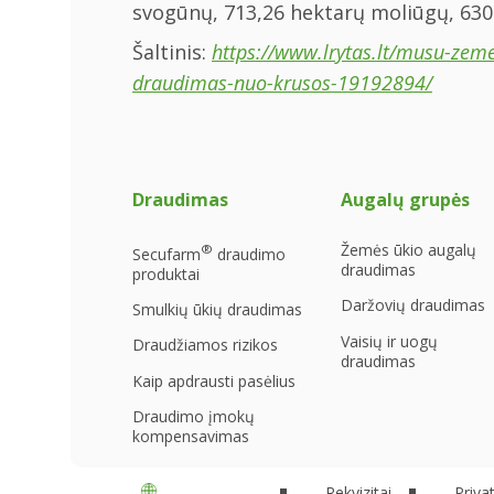
svogūnų, 713,26 hektarų moliūgų, 630 h
Šaltinis:
https://www.lrytas.lt/musu-zem
draudimas-nuo-krusos-19192894/
Draudimas
Augalų grupės
Žemės ūkio augalų
®
Secufarm
draudimo
draudimas
produktai
Daržovių draudimas
Smulkių ūkių draudimas
Vaisių ir uogų
Draudžiamos rizikos
draudimas
Kaip apdrausti pasėlius
Draudimo įmokų
kompensavimas
Lietuva
Rekvizitai
Priva