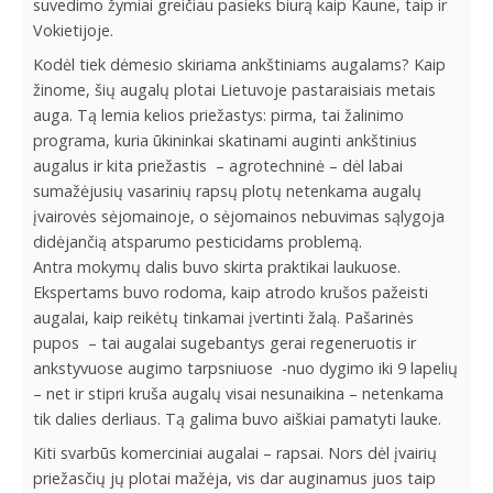
suvedimo žymiai greičiau pasieks biurą kaip Kaune, taip ir
Vokietijoje.
Kodėl tiek dėmesio skiriama ankštiniams augalams? Kaip
žinome, šių augalų plotai Lietuvoje pastaraisiais metais
auga. Tą lemia kelios priežastys: pirma, tai žalinimo
programa, kuria ūkininkai skatinami auginti ankštinius
augalus ir kita priežastis – agrotechninė – dėl labai
sumažėjusių vasarinių rapsų plotų netenkama augalų
įvairovės sėjomainoje, o sėjomainos nebuvimas sąlygoja
didėjančią atsparumo pesticidams problemą.
Antra mokymų dalis buvo skirta praktikai laukuose.
Ekspertams buvo rodoma, kaip atrodo krušos pažeisti
augalai, kaip reikėtų tinkamai įvertinti žalą. Pašarinės
pupos – tai augalai sugebantys gerai regeneruotis ir
ankstyvuose augimo tarpsniuose -nuo dygimo iki 9 lapelių
– net ir stipri kruša augalų visai nesunaikina – netenkama
tik dalies derliaus. Tą galima buvo aiškiai pamatyti lauke.
Kiti svarbūs komerciniai augalai – rapsai. Nors dėl įvairių
priežasčių jų plotai mažėja, vis dar auginamus juos taip