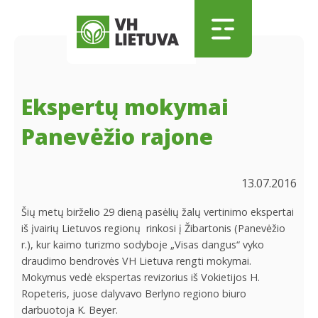
Skip to main content
Skip to menu
Skip to footer
Ekspertų mokymai
Panevėžio rajone
13.07.2016
Šių metų birželio 29 dieną pasėlių žalų vertinimo ekspertai
iš įvairių Lietuvos regionų rinkosi į Žibartonis (Panevėžio
r.), kur kaimo turizmo sodyboje „Visas dangus“ vyko
draudimo bendrovės VH Lietuva rengti mokymai.
Mokymus vedė ekspertas revizorius iš Vokietijos H.
Ropeteris, juose dalyvavo Berlyno regiono biuro
darbuotoja K. Beyer.