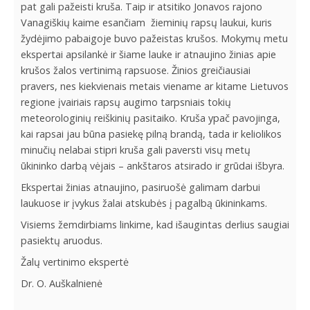
pat gali pažeisti kruša. Taip ir atsitiko Jonavos rajono
Vanagiškių kaime esančiam žieminių rapsų laukui, kuris
žydėjimo pabaigoje buvo pažeistas krušos. Mokymų metu
ekspertai apsilankė ir šiame lauke ir atnaujino žinias apie
krušos žalos vertinimą rapsuose. Žinios greičiausiai
pravers, nes kiekvienais metais viename ar kitame Lietuvos
regione įvairiais rapsų augimo tarpsniais tokių
meteorologinių reiškinių pasitaiko. Kruša ypač pavojinga,
kai rapsai jau būna pasiekę pilną brandą, tada ir keliolikos
minučių nelabai stipri kruša gali paversti visų metų
ūkininko darbą vėjais – ankštaros atsirado ir grūdai išbyra.
Ekspertai žinias atnaujino, pasiruošė galimam darbui
laukuose ir įvykus žalai atskubės į pagalbą ūkininkams.
Visiems žemdirbiams linkime, kad išaugintas derlius saugiai
pasiektų aruodus.
Žalų vertinimo ekspertė
Dr. O. Auškalnienė