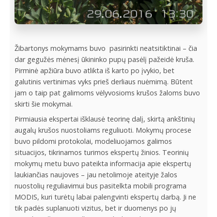
Žibartonys mokymams buvo pasirinkti neatsitiktinai – čia
dar gegužės mėnesį ūkininko pupų pasėlį pažeidė kruša.
Pirminė apžiūra buvo atlikta iš karto po įvykio, bet
galutinis vertinimas vyks prieš derliaus nuėmimą. Būtent
jam o taip pat galimoms vėlyvosioms krušos žaloms buvo
skirti šie mokymai.
Pirmiausia ekspertai išklausė teorinę dalį, skirtą ankštinių
augalų krušos nuostoliams reguliuoti. Mokymų procese
buvo pildomi protokolai, modeliuojamos galimos
situacijos, tikrinamos turimos ekspertų žinios. Teorinių
mokymų metu buvo pateikta informacija apie ekspertų
laukiančias naujoves – jau netolimoje ateityje žalos
nuostolių reguliavimui bus pasitelkta mobili programa
MODIS, kuri turėtų labai palengvinti ekspertų darbą. Ji ne
tik padės suplanuoti vizitus, bet ir duomenys po jų