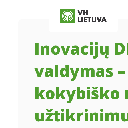
Skip to main content
Skip to menu
Skip to footer
Inovacijų D
valdymas – 
kokybiško 
užtikrinimu