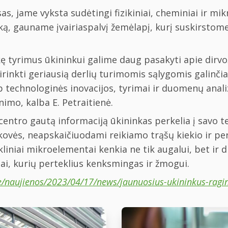
as, jame vyksta sudėtingi fizikiniai, cheminiai ir mi
ą, gauname įvairiaspalvį žemėlapį, kurį suskirstom
ę tyrimus ūkininkui galime daug pasakyti apie dirvo
irinkti geriausią derlių turimomis sąlygomis galinčia
aip technologinės inovacijos, tyrimai ir duomenų ana
imo, kalba E. Petraitienė.
centro gautą informaciją ūkininkas perkelia į savo tec
vės, neapskaičiuodami reikiamo trąšų kiekio ir pert
ekliniai mikroelementai kenkia ne tik augalui, bet ir 
i, kurių perteklius kenksmingas ir žmogui.
/naujienos/2023/04/17/news/jaunuosius-ukininkus-ragina