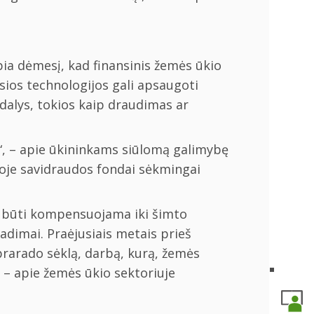
ia dėmesį, kad finansinis žemės ūkio
sios technologijos gali apsaugoti
 dalys, tokios kaip draudimas ar
“, – apie ūkininkams siūlomą galimybę
goje savidraudos fondai sėkmingai
li būti kompensuojama iki šimto
radimai. Praėjusiais metais prieš
rarado sėklą, darbą, kurą, žemės
 – apie žemės ūkio sektoriuje