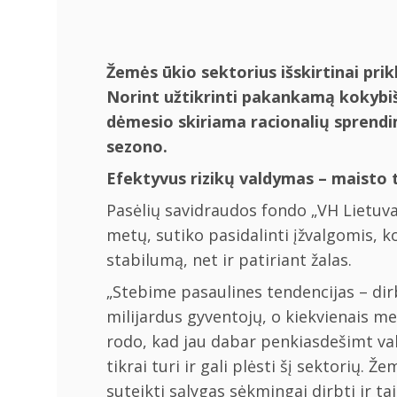
Žemės ūkio sektorius išskirtinai pri
Norint užtikrinti pakankamą kokybišk
dėmesio skiriama racionalių sprendim
sezono.
Efektyvus rizikų valdymas – maisto 
Pasėlių savidraudos fondo „VH Lietuva
metų, sutiko pasidalinti įžvalgomis, ko
stabilumą, net ir patiriant žalas.
„Stebime pasaulines tendencijas – di
milijardus gyventojų, o kiekvienais m
rodo, kad jau dabar penkiasdešimt vals
tikrai turi ir gali plėsti šį sektorių.
suteikti sąlygas sėkmingai dirbti ir t