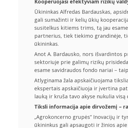
Kooperuojasi efektyviam rizikų val
Ūkininkas Alfredas Bardauskas, apsidra
gali sumažinti ir kelių ūkių kooperacij
susitelkus kitiems trims, tą jau esame 
partnerius, tiek tiekimo grandinėje, 
ūkininkas.
Anot A. Bardausko, nors išvardintos p
sektoriuje prie galimų rizikų prisided
esame savidraudos fondo nariai – taip
Atlyginama žala apskaičiuojama tikslia
ekspertais apskaičiuoja ir įvertina pa
lauką ir kruša tavo akyse nukulia visą
Tiksli informacija apie dirvožemį – 
„Agrokoncerno grupės“ Inovacijų ir ty
ūkininkus gali apsaugoti ir žinios ap