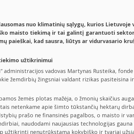
klausomas nuo klimatinių sąlygų, kurios Lietuvoje v
o maisto tiekimą ir tai galintį garantuoti sektori
ų paieškai, kad sausra, liūtys ar vidurvasario kr
tiekimo užtikrinimui
“ administracijos vadovas Martynas Rusteika, fonde 
kie žemdirbių žingsniai valdant rizikas pasiteisina ir
rbamos žemės plotas mažėja, o žmonių skaičius auga.
etais netenkame apie šimto tūkstančių hektarų dirb
tybių prašo ne finansinės pagalbos, o maisto ir vand
 Žemdirbiai, naudodami naujausias technologijas gauna
aip užtikrinti nenutrūkstamą kokybiško ir tvariai užs