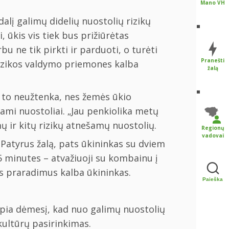
Mano VH
alį galimų didelių nuostolių rizikų
, ūkis vis tiek bus prižiūrėtas
u ne tik pirkti ir parduoti, o turėti
Pranešti
 rizikos valdymo priemones kalba
žalą
t to neužtenka, nes žemės ūkio
iami nuostoliai. „Jau penkiolika metų
 ir kitų rizikų atnešamų nuostolių.
Regionų
vadovai
 Patyrus žalą, pats ūkininkas su dviem
 5 minutes – atvažiuoji su kombainu į
us praradimus kalba ūkininkas.
Paieška
ipia dėmesį, kad nuo galimų nuostolių
kultūrų pasirinkimas.