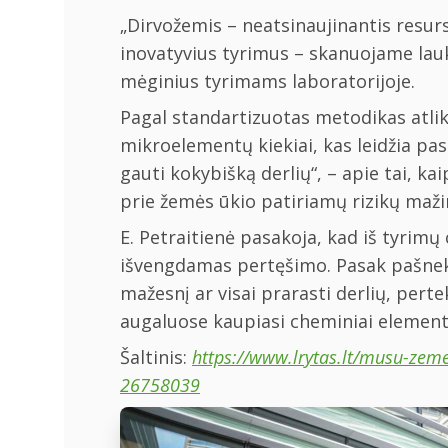
„Dirvožemis – neatsinaujinantis resurs
inovatyvius tyrimus – skanuojame lauk
mėginius tyrimams laboratorijoje.
Pagal standartizuotas metodikas atlik
mikroelementų kiekiai, kas leidžia pas
gauti kokybišką derlių“, – apie tai, k
prie žemės ūkio patiriamų rizikų mažin
E. Petraitienė pasakoja, kad iš tyrimų 
išvengdamas pertęšimo. Pasak pašneko
mažesnį ar visai prarasti derlių, pert
augaluose kaupiasi cheminiai elementa
Šaltinis:
https://www.lrytas.lt/musu-zeme
26758039