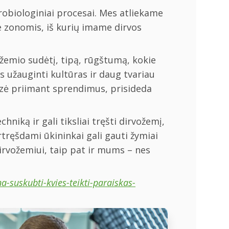
krobiologiniai procesai. Mes atliekame
e zonomis, iš kurių imame dirvos
žemio sudėtį, tipą, rūgštumą, kokie
s užauginti kultūras ir daug tvariau
lizė priimant sprendimus, prisideda
hniką ir gali tiksliai tręšti dirvožemį,
ręšdami ūkininkai gali gauti žymiai
dirvožemiui, taip pat ir mums – nes
-suskubti-kvies-teikti-paraiskas-