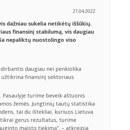
21.04.2022
is dažniau sukelia netikėtų iššūkių.
aus finansinį stabilumą, vis daugiau
uša nepaliktų nuostolingo viso
dirbantis daugiau nei penkiolika
 užtikrina finansinį sektoriaus
 Pasaulyje turime beveik aštuonis
amos žemės. Jungtinių tautų statistika
ens, tai du ištekliai, kuriuos Lietuva
 tikrai gerus rezultatus, turime
iauginto maisto tiekimą“, – atkreipia