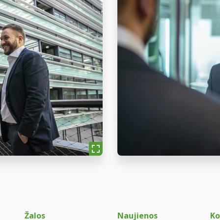
Žalos
Naujienos
Ko