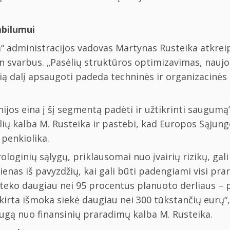
abilumui
“ administracijos vadovas Martynas Rusteika atkreip
n svarbus. „Pasėlių struktūros optimizavimas, naujo
sią dalį apsaugoti padeda techninės ir organizacinės
jos eina į šį segmentą padėti ir užtikrinti saugumą
olių kalba M. Rusteika ir pastebi, kad Europos Sąjun
 penkiolika.
ologinių sąlygų, priklausomai nuo įvairių rizikų, ga
ienas iš pavyzdžių, kai gali būti padengiami visi pra
teko daugiau nei 95 procentus planuoto derliaus – p
kirta išmoka siekė daugiau nei 300 tūkstančių eurų“,
ugą nuo finansinių praradimų kalba M. Rusteika.