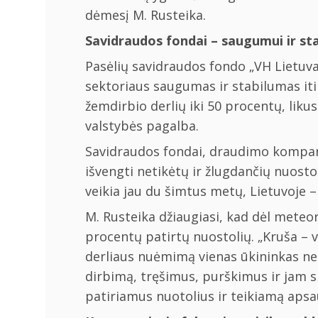
dėmesį M. Rusteika.
Savidraudos fondai – saugumui ir st
Pasėlių savidraudos fondo „VH Lietuva
sektoriaus saugumas ir stabilumas iti
žemdirbio derlių iki 50 procentų, liku
valstybės pagalba.
Savidraudos fondai, draudimo kompani
išvengti netikėtų ir žlugdančių nuost
veikia jau du šimtus metų, Lietuvoje –
M. Rusteika džiaugiasi, kad dėl meteor
procentų patirtų nuostolių. „Kruša – v
derliaus nuėmimą vienas ūkininkas ne
dirbimą, tręšimus, purškimus ir jam s
patiriamus nuotolius ir teikiamą apsa