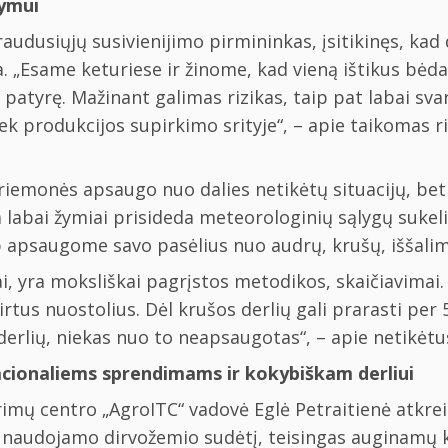
dymui
udusiųjų susivienijimo pirmininkas, įsitikinęs, kad d
a. „Esame keturiese ir žinome, kad vieną ištikus bėdai
patyrę. Mažinant galimas rizikas, taip pat labai svarb
tiek produkcijos supirkimo srityje“, – apie taikomas
riemonės apsaugo nuo dalies netikėtų situacijų, be
a labai žymiai prisideda meteorologinių sąlygų sukel
 apsaugome savo pasėlius nuo audrų, krušų, iššalimų
i, yra moksliškai pagrįstos metodikos, skaičiavimai.
tirtus nuostolius. Dėl krušos derlių gali prarasti per
 derlių, niekas nuo to neapsaugotas“, – apie netikėt
racionaliems sprendimams ir kokybiškam derliui
rimų centro „AgroITC“ vadovė Eglė Petraitienė atkre
ie naudojamo dirvožemio sudėtį, teisingas auginamų 