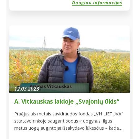
Daugiau informacijos
apsikeisti įžvalgomis, šiandienos aktualijomis, bei
susipažinti su naujais ir būsimais mūsų savidraudos
fondo nariais. […]
12.03.2023
A. Vitkauskas laidoje „Svajonių ūkis“
Praėjusiais metais savidraudos fondas „VH LIETUVA“
startavo rinkoje saugant sodus ir uogynus. Ilgus
metus uogų augintojai išsakydavo lūkesčius – kada
bus sukurti draudimo produktai šiam sektoriui?… Ir