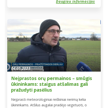
Daugiau informacijos
mes išdrįsome! Dabar apie naujas rizikos valdymo
patirtis ir nuostolius, susidūrus su kruša, pristato A.
Vitkausko ūkis. Arūnas ne tik puikus pašnekovas ir
patarėjas, tačiau ir puikus šilauogių, […]
04.01.2023
Neįprastos orų permainos – smūgis
ūkininkams: staigus atšalimas gali
pražudyti pasėlius
Neįprasti meteorologiniai reiškiniai nerimą kelia
ūkininkams. Atšilus augalai pradėjo vegetuoti, o