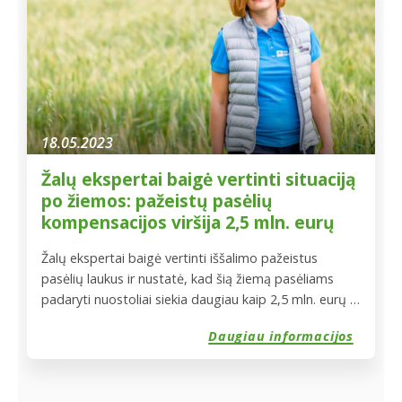
18.05.2023
Žalų ekspertai baigė vertinti situaciją
po žiemos: pažeistų pasėlių
kompensacijos viršija 2,5 mln. eurų
Žalų ekspertai baigė vertinti iššalimo pažeistus
pasėlių laukus ir nustatė, kad šią žiemą pasėliams
padaryti nuostoliai siekia daugiau kaip 2,5 mln. eurų –
tiek draudimo išmokų Vokietijos pasėlių savidraudos
Daugiau informacijos
fondo „Vereinigte Hagelversicherung“ filialas „VH
Lietuva“ iki birželio 1 dienos išmokės šalies
žemdirbiams, rašoma „VH Lietuva“ pranešime