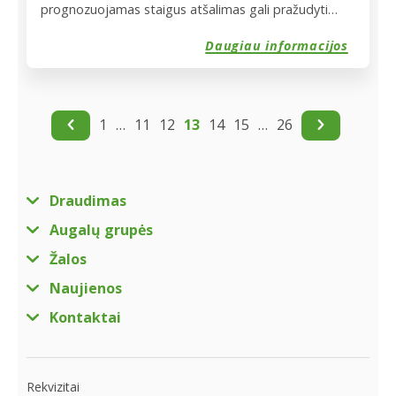
prognozuojamas staigus atšalimas gali pražudyti
pasėlius. Draudikai sako – vis daugiau ūkininkų renkasi
Daugiau informacijos
pasėlių draudimą. […]
1
…
11
12
13
14
15
…
26
Draudimas
Augalų grupės
Žalos
Naujienos
Kontaktai
Rekvizitai