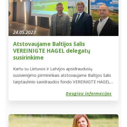
pasėliai – nuo javų iki bulvių, kukurūzų, vaisių ir
daržovių. Apie padarytą žalą pranešantys ūkininkai
sako, kad jie tokios situacijos nėra matę per kelis
dešimtmečius. Ekstremalėjanti klimato kaita, tik dar
labiau sustiprina mūsų Pasėlių savidraudos fondas
24.05.2023
VH Lietuva misiją. Mes esame šalia žemdirbių ir
padedame išlaikyti žemės ūkio verslo tvarumą ir
Atstovaujame Baltijos šalis
finansinį stabilumą.
VEREINIGTE HAGEL delegatų
susirinkime
Kartu su Lietuvos ir Latvijos apsidraudusių
susivienijimo pirmininkais atstovaujame Baltijos šalis
tarptautinio savidraudos fondo VEREINIGTE HAGEL
delegatų susirinkime.
Daugiau informacijos