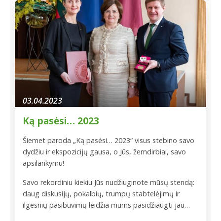
spaudai.
03.04.2023
Ką pasėsi… 2023
Šiemet paroda „Ką pasėsi… 2023“ visus stebino savo
dydžiu ir ekspozicijų gausa, o Jūs, žemdirbiai, savo
apsilankymu!
Savo rekordiniu kiekiu Jūs nudžiuginote mūsų stendą:
daug diskusijų, pokalbių, trumpų stabtelėjimų ir
ilgesnių pasibuvimų leidžia mums pasidžiaugti jau
senai pažįstamais veidais, susipažinti su naujais,