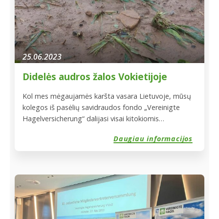
25.06.2023
Didelės audros žalos Vokietijoje
Kol mes mėgaujamės karšta vasara Lietuvoje, mūsų
kolegos iš pasėlių savidraudos fondo „Vereinigte
Hagelversicherung“ dalijasi visai kitokiomis
nuotaikomis. Prieš keleta dienų siautėjusi audra
Daugiau informacijos
padarė didžiulius nuostolius pasėliams Vokietijoje,
ypač šiaurinėje Bavarijos pusėje. Apie artėjančią
krušą, audrą ir smarkų lietų perspėjo visi orų portalai .
Audra padarė milžiniškus nuostolius ūkininkams.
Laukų, apie kuriuos pranešta, kad jie buvo pažeisti,
skaičius didėja kas minutę. Nukentėjo dešimtys
tūkstančių hektarų, kuriuose auginami beveik visi