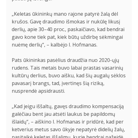
„Keletas ūkininkų mano rajone patyrė žalą dėl
krušos. Gavę draudimo išmokas ir nukūlę likusį
derlių, apie 30–40 proc., paskaičiavo, kad bendrai
gavo kone tiek pat, kiek būtų uždirbę sėkmingai
nuėmę derlių“, – kalbėjo I. Hofmanas.
Pats ūkininkas pasėlius draudžia nuo 2020-ųjų
rudens. Tais metais buvo labai prastas vasarinių
kultūrų derlius, buvo aišku, kad šių augalų sėklos
pavasarį brangs, tad, įvertinęs šią riziką,
nusprendė apsidrausti.
„Kad jeigu iššaltų, gavęs draudimo kompensaciją
galėčiau bent jau atsėti laukus be papildomų
išlaidų“, – aiškino I. Hofmanas ir pridūrė, kad per
ketverius metus savo ūkyje nepatyrė didelių žalų,
pasitaikė keletas iššalimų, kurie bendrai pažeidė