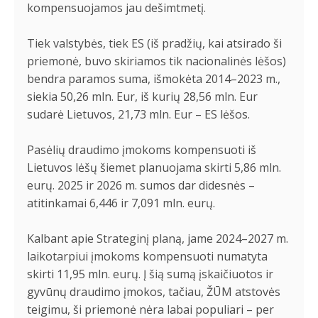
kompensuojamos jau dešimtmetį.
Tiek valstybės, tiek ES (iš pradžių, kai atsirado ši
priemonė, buvo skiriamos tik nacionalinės lėšos)
bendra paramos suma, išmokėta 2014–2023 m.,
siekia 50,26 mln. Eur, iš kurių 28,56 mln. Eur
sudarė Lietuvos, 21,73 mln. Eur – ES lėšos.
Pasėlių draudimo įmokoms kompensuoti iš
Lietuvos lėšų šiemet planuojama skirti 5,86 mln.
eurų. 2025 ir 2026 m. sumos dar didesnės –
atitinkamai 6,446 ir 7,091 mln. eurų.
Kalbant apie Strateginį planą, jame 2024–2027 m.
laikotarpiui įmokoms kompensuoti numatyta
skirti 11,95 mln. eurų. Į šią sumą įskaičiuotos ir
gyvūnų draudimo įmokos, tačiau, ŽŪM atstovės
teigimu, ši priemonė nėra labai populiari – per