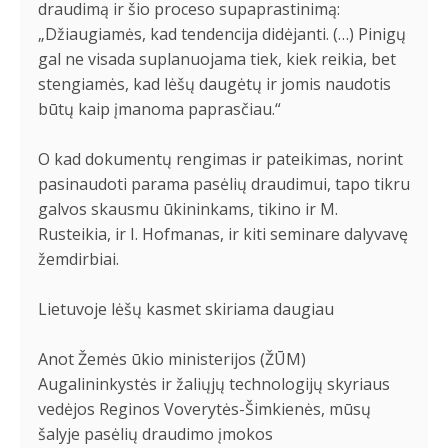
draudimą ir šio proceso supaprastinimą:
„Džiaugiamės, kad tendencija didėjanti. (…) Pinigų
gal ne visada suplanuojama tiek, kiek reikia, bet
stengiamės, kad lėšų daugėtų ir jomis naudotis
būtų kaip įmanoma paprasčiau.“
O kad dokumentų rengimas ir pateikimas, norint
pasinaudoti parama pasėlių draudimui, tapo tikru
galvos skausmu ūkininkams, tikino ir M.
Rusteikia, ir I. Hofmanas, ir kiti seminare dalyvavę
žemdirbiai.
Lietuvoje lėšų kasmet skiriama daugiau
Anot Žemės ūkio ministerijos (ŽŪM)
Augalininkystės ir žaliųjų technologijų skyriaus
vedėjos Reginos Voverytės-Šimkienės, mūsų
šalyje pasėlių draudimo įmokos