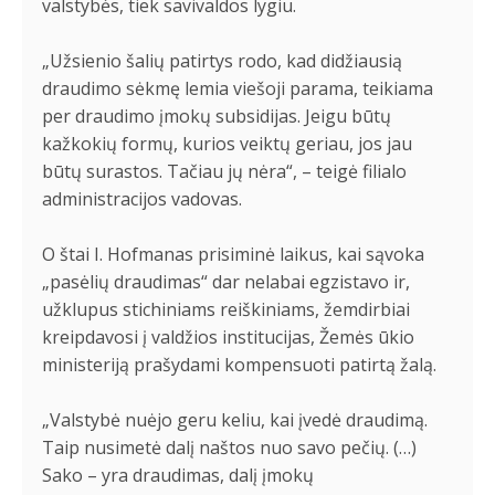
valstybės, tiek savivaldos lygiu.
„Užsienio šalių patirtys rodo, kad didžiausią
draudimo sėkmę lemia viešoji parama, teikiama
per draudimo įmokų subsidijas. Jeigu būtų
kažkokių formų, kurios veiktų geriau, jos jau
būtų surastos. Tačiau jų nėra“, – teigė filialo
administracijos vadovas.
O štai I. Hofmanas prisiminė laikus, kai sąvoka
„pasėlių draudimas“ dar nelabai egzistavo ir,
užklupus stichiniams reiškiniams, žemdirbiai
kreipdavosi į valdžios institucijas, Žemės ūkio
ministeriją prašydami kompensuoti patirtą žalą.
„Valstybė nuėjo geru keliu, kai įvedė draudimą.
Taip nusimetė dalį naštos nuo savo pečių. (…)
Sako – yra draudimas, dalį įmokų