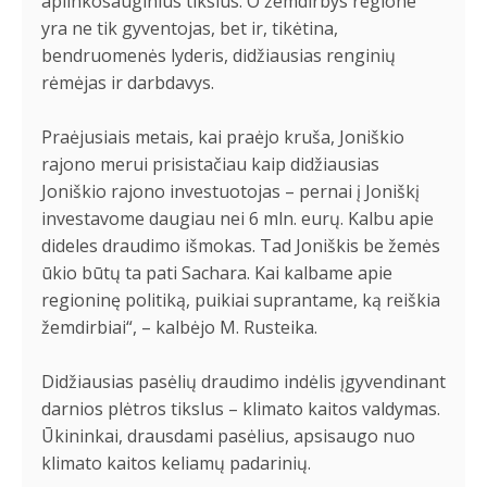
aplinkosauginius tikslus. O žemdirbys regione
yra ne tik gyventojas, bet ir, tikėtina,
bendruomenės lyderis, didžiausias renginių
rėmėjas ir darbdavys.
Praėjusiais metais, kai praėjo kruša, Joniškio
rajono merui prisistačiau kaip didžiausias
Joniškio rajono investuotojas – pernai į Joniškį
investavome daugiau nei 6 mln. eurų. Kalbu apie
dideles draudimo išmokas. Tad Joniškis be žemės
ūkio būtų ta pati Sachara. Kai kalbame apie
regioninę politiką, puikiai suprantame, ką reiškia
žemdirbiai“, – kalbėjo M. Rusteika.
Didžiausias pasėlių draudimo indėlis įgyvendinant
darnios plėtros tikslus – klimato kaitos valdymas.
Ūkininkai, drausdami pasėlius, apsisaugo nuo
klimato kaitos keliamų padarinių.