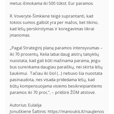
metus išmokama iki 500 tūkst. Eur paramos.
R. Voverytė-Šimkienė teigė suprantanti, kad
tokios sumos galbūt yra per mažos, bet tikino,
kad lėšų perskirstymas ir koregavimas tikrai
įmanomas.
„Pagal Strateginį planą paramos intensyvumas –
iki 70 procentų. Kelia labai daug aistrų taisyklių
nuostata, kad gali būti mažinama parama, jeigu
bus surenkama daugiau paraiškų, nei skirta lėšų
šaukimui. Tačiau iki šiol (…) nebuvo šia nuostata
pasinaudota, nes visada pridedama lėšų, kad
būtų kompensuojama visiems besikreipiantiems
paramos iki 70 proc.“, – pridūrė ŽŪM atstovė.
Autorius: Eulalija
Jonuškienė Šaltinis:
https://manoukis.lt/naujienos