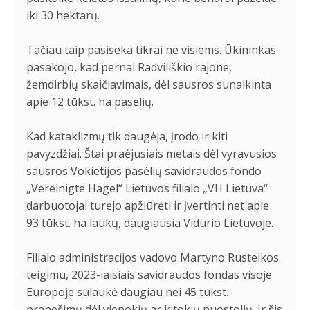
iki 30 hektarų.
Tačiau taip pasiseka tikrai ne visiems. Ūkininkas
pasakojo, kad pernai Radviliškio rajone,
žemdirbių skaičiavimais, dėl sausros sunaikinta
apie 12 tūkst. ha pasėlių.
Kad kataklizmų tik daugėja, įrodo ir kiti
pavyzdžiai. Štai praėjusiais metais dėl vyravusios
sausros Vokietijos pasėlių savidraudos fondo
„Vereinigte Hagel“ Lietuvos filialo „VH Lietuva“
darbuotojai turėjo apžiūrėti ir įvertinti net apie
93 tūkst. ha laukų, daugiausia Vidurio Lietuvoje.
Filialo administracijos vadovo Martyno Rusteikos
teigimu, 2023-iaisiais savidraudos fondas visoje
Europoje sulaukė daugiau nei 45 tūkst.
pranešimų dėl vienokių ar kitokių nuostolių. Ir šis