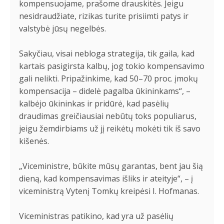
kompensuojame, prašome drauskitės. Jeigu
nesidraudžiate, rizikas turite prisiimti patys ir
valstybė jūsų negelbės.
Sakyčiau, visai nebloga strategija, tik gaila, kad
kartais pasigirsta kalbų, jog tokio kompensavimo
gali nelikti. Pripažinkime, kad 50–70 proc. įmokų
kompensacija – didelė pagalba ūkininkams“, –
kalbėjo ūkininkas ir pridūrė, kad pasėlių
draudimas greičiausiai nebūtų toks populiarus,
jeigu žemdirbiams už jį reikėtų mokėti tik iš savo
kišenės.
„Viceministre, būkite mūsų garantas, bent jau šią
dieną, kad kompensavimas išliks ir ateityje“, – į
viceministrą Vytenį Tomkų kreipėsi I. Hofmanas.
Viceministras patikino, kad yra už pasėlių