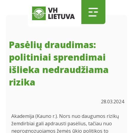
Skip to main content
Skip to menu
Skip to footer
Pasėlių draudimas:
politiniai sprendimai
išlieka nedraudžiama
rizika
28.03.2024
Akademija (Kauno r.). Nors nuo daugumos rizikų
žemdirbiai gali apdrausti pasėlius, tačiau nuo
neprognozuojamos žemės ūkio politikos to