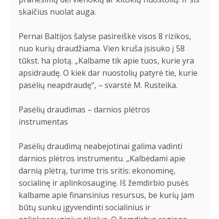
skaičius nuolat auga.
Pernai Baltijos šalyse pasireiškė visos 8 rizikos,
nuo kurių draudžiama. Vien kruša įsisuko į 58
tūkst. ha plotą. „Kalbame tik apie tuos, kurie yra
apsidraudę. O kiek dar nuostolių patyrė tie, kurie
pasėlių neapdraudę“, – svarstė M. Rusteika.
Pasėlių draudimas – darnios plėtros
instrumentas
Pasėlių draudimą neabejotinai galima vadinti
darnios plėtros instrumentu. „Kalbėdami apie
darnią plėtrą, turime tris sritis: ekonominę,
socialinę ir aplinkosauginę. Iš žemdirbio pusės
kalbame apie finansinius resursus, be kurių jam
būtų sunku įgyvendinti socialinius ir