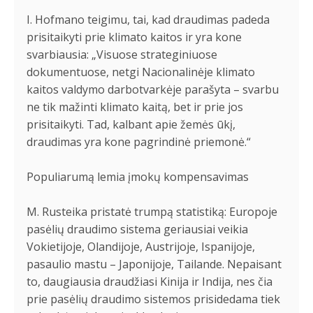
I. Hofmano teigimu, tai, kad draudimas padeda
prisitaikyti prie klimato kaitos ir yra kone
svarbiausia: „Visuose strateginiuose
dokumentuose, netgi Nacionalinėje klimato
kaitos valdymo darbotvarkėje parašyta – svarbu
ne tik mažinti klimato kaitą, bet ir prie jos
prisitaikyti. Tad, kalbant apie žemės ūkį,
draudimas yra kone pagrindinė priemonė.“
Populiarumą lemia įmokų kompensavimas
M. Rusteika pristatė trumpą statistiką: Europoje
pasėlių draudimo sistema geriausiai veikia
Vokietijoje, Olandijoje, Austrijoje, Ispanijoje,
pasaulio mastu – Japonijoje, Tailande. Nepaisant
to, daugiausia draudžiasi Kinija ir Indija, nes čia
prie pasėlių draudimo sistemos prisidedama tiek