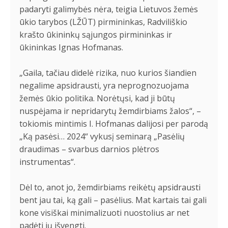
padaryti galimybės nėra, teigia Lietuvos žemės
ūkio tarybos (LŽŪT) pirmininkas, Radviliškio
krašto ūkininkų sąjungos pirmininkas ir
ūkininkas Ignas Hofmanas.
„Gaila, tačiau didelė rizika, nuo kurios šiandien
negalime apsidrausti, yra neprognozuojama
žemės ūkio politika. Norėtųsi, kad ji būtų
nuspėjama ir nepridarytų žemdirbiams žalos“, –
tokiomis mintimis I. Hofmanas dalijosi per parodą
„Ką pasėsi… 2024“ vykusį seminarą „Pasėlių
draudimas – svarbus darnios plėtros
instrumentas“.
Dėl to, anot jo, žemdirbiams reikėtų apsidrausti
bent jau tai, ką gali – pasėlius. Mat kartais tai gali
kone visiškai minimalizuoti nuostolius ar net
padėti jų išvengti.